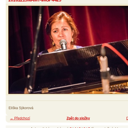
Eliška Sýkorová
← Předchozí
Zpět do složky