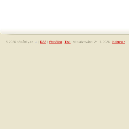
© 2026 eStránky.cz
|
RSS
|
WebSlice
|
Tisk
|
Aktualizováno: 24. 4. 2026
|
Nahoru ↑