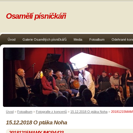
Osamělí písničkáři
Úvod
Galerie Osamělých písničkářů
Media
Fotoalbum
Odehrané kon
Úvod
»
Fotoalbum
»
Fotografie z koncertů
»
15.12.2018 O ptáka Noha
»
20181215MAM
15.12.2018 O ptáka Noha
20181215MAMY-IMGP4423