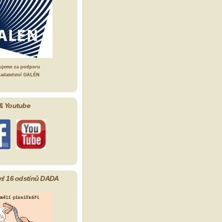
ujeme za podporu
ladatelství GALÉN
& Youtube
m! 16 odstínů DADA