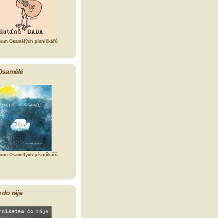
bum Osamělých písničkářů
Osamělé
bum Osamělých písničkářů
 do ráje