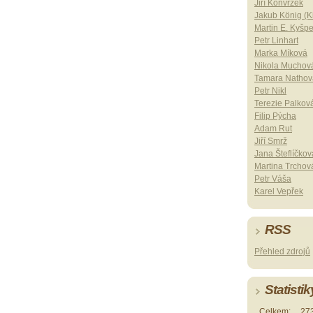
Jiří Konvrzek
Jakub König (Ki
Martin E. Kyšp
Petr Linhart
Marka Míková
Nikola Muchov
Tamara Nathov
Petr Nikl
Terezie Palkov
Filip Pýcha
Adam Rut
Jiří Smrž
Jana Šteflíčkov
Martina Trchov
Petr Váša
Karel Vepřek
RSS
Přehled zdrojů
Statistik
Celkem:
27