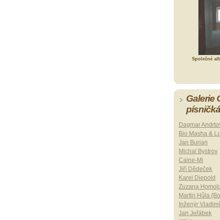
Společné al
Galerie
písničk
Dagmar Andrto
Bio Masha & L
Jan Burian
Michal Bystrov
Caine-Mi
Jiří Dědeček
Karel Diepold
Zuzana Homol
Martin Hůla (B
Inženýr Vladimí
Jan Jeřábek