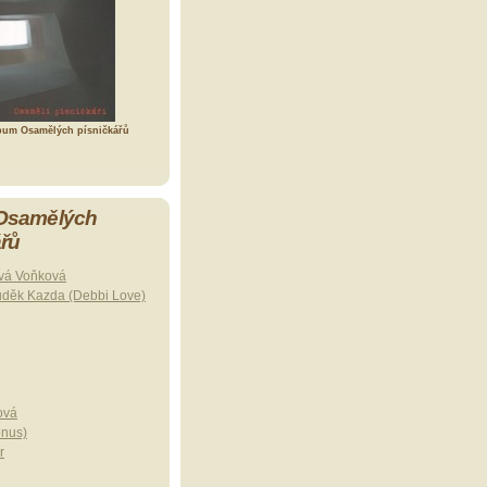
bum Osamělých písničkářů
 Osamělých
ářů
vá Voňková
uděk Kazda (Debbi Love)
ová
onus)
r