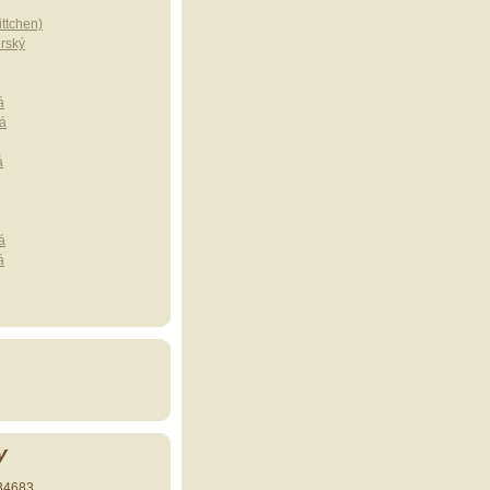
ttchen)
erský
á
á
á
á
á
y
34683