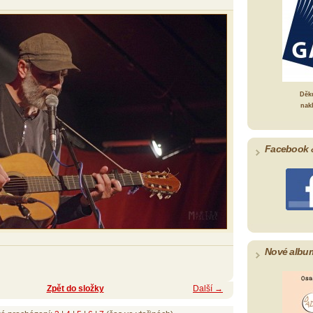
Děk
nak
Facebook 
Nové albu
Zpět do složky
Další →