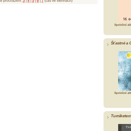
ké procházení:
3
|
4
|
5
|
6
|
7
(čas ve vteřinách)
Společné al
Šťastné a 
Společné al
Turniketem