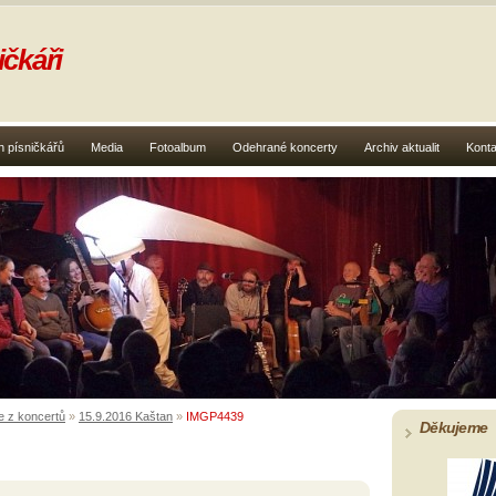
čkáři
 písničkářů
Media
Fotoalbum
Odehrané koncerty
Archiv aktualit
Konta
e z koncertů
»
15.9.2016 Kaštan
»
IMGP4439
Děkujeme