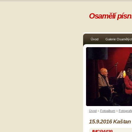
Osamělí písni
Úvod
Galerie Osamělých
Úvod
»
Fotoalbum
»
Fotografi
15.9.2016 Kaštan
IMGP4439