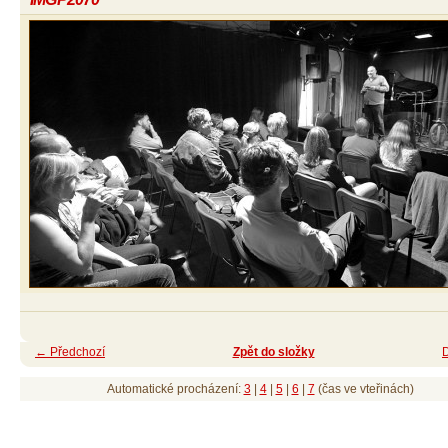
← Předchozí
Zpět do složky
Automatické procházení:
3
|
4
|
5
|
6
|
7
(čas ve vteřinách)