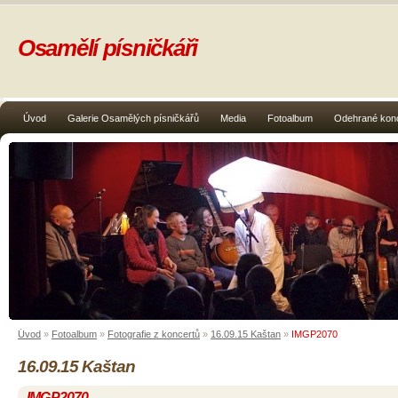
Osamělí písničkáři
Úvod
Galerie Osamělých písničkářů
Media
Fotoalbum
Odehrané kon
Úvod
»
Fotoalbum
»
Fotografie z koncertů
»
16.09.15 Kaštan
»
IMGP2070
16.09.15 Kaštan
IMGP2070