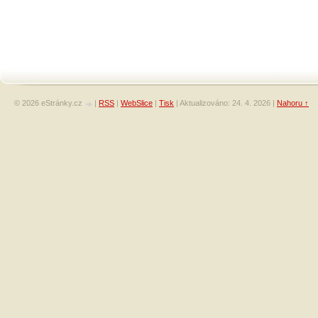
© 2026 eStránky.cz
|
RSS
|
WebSlice
|
Tisk
|
Aktualizováno: 24. 4. 2026
|
Nahoru ↑