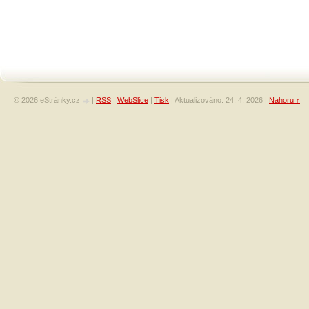
© 2026 eStránky.cz
|
RSS
|
WebSlice
|
Tisk
|
Aktualizováno: 24. 4. 2026
|
Nahoru ↑