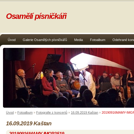
Osamělí písničkáři
Úvod
Galerie Osamělých písničkářů
Media
Fotoalbum
Odehrané kon
Úvod
»
Fotoalbum
»
Fotografie z koncertů
»
16.09.2019 Kaštan
»
20190916MAMY-IMG
16.09.2019 Kaštan
20190916MAMY-IMGP2519