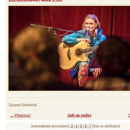
Zuzana Dumková
← Předchozí
Zpět do složky
Automatické procházení:
3
|
4
|
5
|
6
|
7
(čas ve vteřinách)