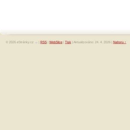
© 2026 eStránky.cz
|
RSS
|
WebSlice
|
Tisk
|
Aktualizováno: 24. 4. 2026
|
Nahoru ↑