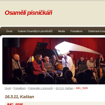
Osamělí písničkáři
Úvod
Galerie Osamělých písničkářů
Media
Fotoalbum
Odehrané kon
Úvod
»
Fotoalbum
»
Fotografie z koncertů
»
16.3.11, Kaštan
»
IMG_5585
16.3.11, Kaštan
IMG_5585