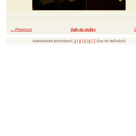
← Předchozí
Zpět do složky
Automatické procházení:
3
|
4
|
5
|
6
|
7
(čas ve vteřinách)