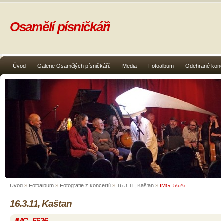
Osamělí písničkáři
Úvod
Galerie Osamělých písničkářů
Media
Fotoalbum
Odehrané kon
Úvod
»
Fotoalbum
»
Fotografie z koncertů
»
16.3.11, Kaštan
»
IMG_5626
16.3.11, Kaštan
IMG_5626