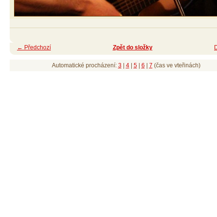
← Předchozí
Zpět do složky
Automatické procházení:
3
|
4
|
5
|
6
|
7
(čas ve vteřinách)