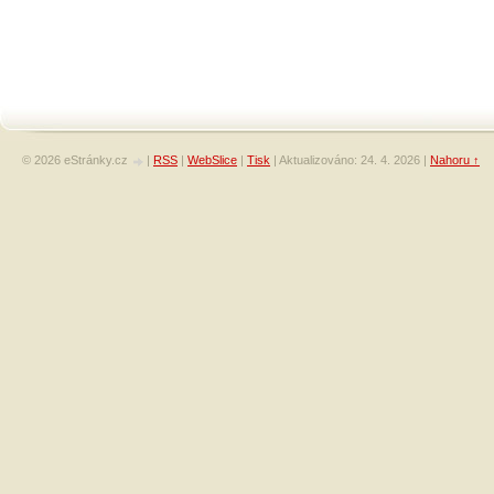
© 2026 eStránky.cz
|
RSS
|
WebSlice
|
Tisk
|
Aktualizováno: 24. 4. 2026
|
Nahoru ↑