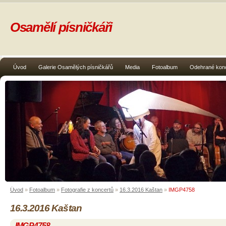
Osamělí písničkáři
Úvod
Galerie Osamělých písničkářů
Media
Fotoalbum
Odehrané kon
Úvod
»
Fotoalbum
»
Fotografie z koncertů
»
16.3.2016 Kaštan
»
IMGP4758
16.3.2016 Kaštan
IMGP4758