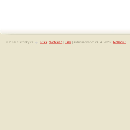
© 2026 eStránky.cz
|
RSS
|
WebSlice
|
Tisk
|
Aktualizováno: 24. 4. 2026
|
Nahoru ↑