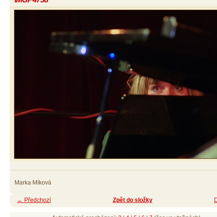
Marka Míková
← Předchozí
Zpět do složky