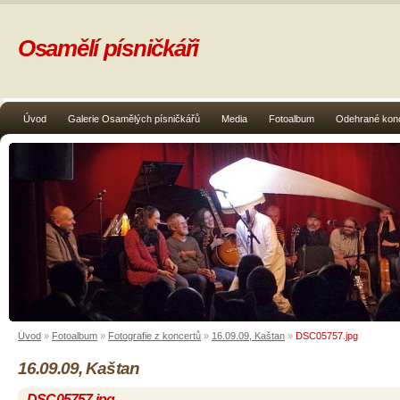
Osamělí písničkáři
Úvod
Galerie Osamělých písničkářů
Media
Fotoalbum
Odehrané kon
Úvod
»
Fotoalbum
»
Fotografie z koncertů
»
16.09.09, Kaštan
»
DSC05757.jpg
16.09.09, Kaštan
DSC05757.jpg