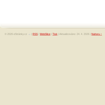
© 2026 eStránky.cz
|
RSS
|
WebSlice
|
Tisk
|
Aktualizováno: 24. 4. 2026
|
Nahoru ↑