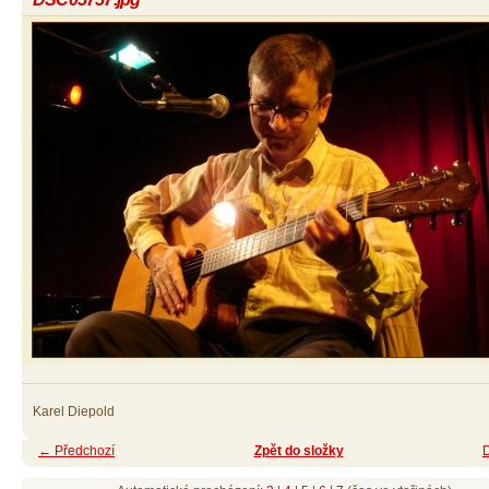
Karel Diepold
← Předchozí
Zpět do složky