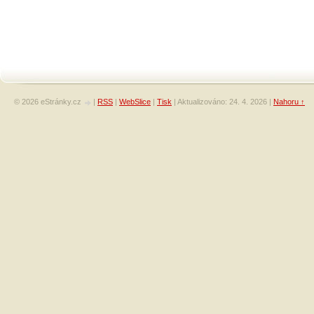
© 2026 eStránky.cz
|
RSS
|
WebSlice
|
Tisk
|
Aktualizováno: 24. 4. 2026
|
Nahoru ↑