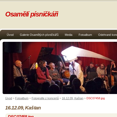
Osamělí písničkáři
Úvod
Galerie Osamělých písničkářů
Media
Fotoalbum
Odehrané kon
Úvod
»
Fotoalbum
»
Fotografie z koncertů
»
16.12.09, Kaštan
»
DSC07458.jpg
16.12.09, Kaštan
DSC07458.jpg