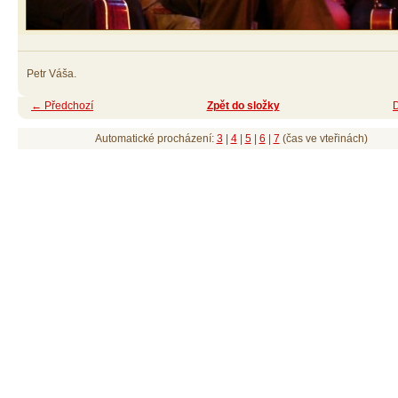
Petr Váša.
← Předchozí
Zpět do složky
Automatické procházení:
3
|
4
|
5
|
6
|
7
(čas ve vteřinách)