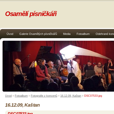
Osamělí písničkáři
Úvod
Galerie Osamělých písničkářů
Media
Fotoalbum
Odehrané kon
Úvod
»
Fotoalbum
»
Fotografie z koncertů
»
16.12.09, Kaštan
»
DSC07533.jpg
16.12.09, Kaštan
DSC07533.jpg