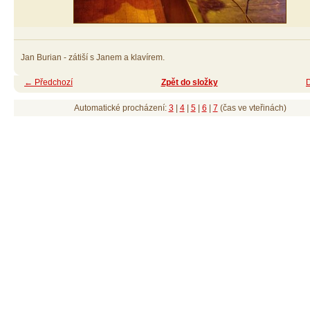
Jan Burian - zátiší s Janem a klavírem.
← Předchozí
Zpět do složky
Automatické procházení:
3
|
4
|
5
|
6
|
7
(čas ve vteřinách)