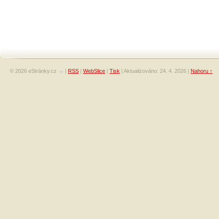
© 2026 eStránky.cz
|
RSS
|
WebSlice
|
Tisk
|
Aktualizováno: 24. 4. 2026
|
Nahoru ↑