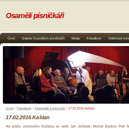
Osamělí písničkáři
Úvod
Galerie Osamělých písničkářů
Media
Fotoalbum
Odehrané kon
Úvod
»
Fotoalbum
»
Fotografie z koncertů
»
17.02.2016 Kaštan
17.02.2016 Kaštan
Na pódiu únorového Kaštanu se sešli Jan Jeřábek, Michal Bystrov, Petr N