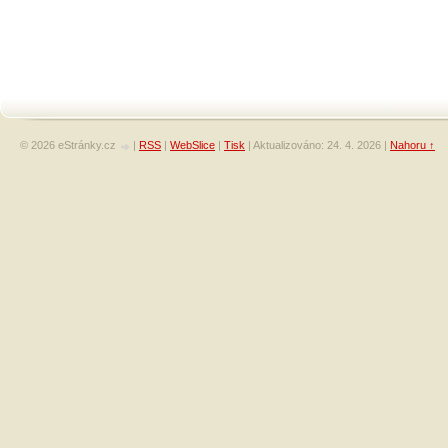
© 2026 eStránky.cz
|
RSS
|
WebSlice
|
Tisk
|
Aktualizováno: 24. 4. 2026
|
Nahoru ↑