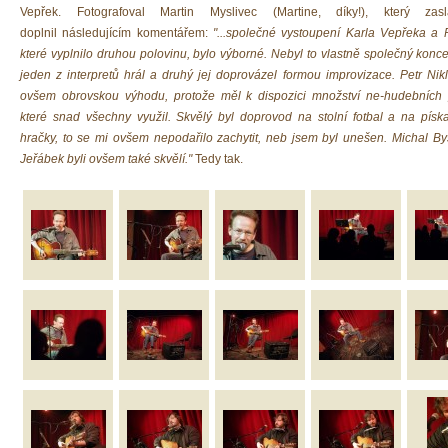
Vepřek. Fotografoval Martin Myslivec (Martine, díky!), který zas
doplnil následujícím komentářem:
"...společné vystoupení Karla Vepřeka a P
které vyplnilo druhou polovinu, bylo výborné. Nebyl to vlastně společný konce
jeden z interpretů hrál a druhý jej doprovázel formou improvizace. Petr Nik
ovšem obrovskou výhodu, protože měl k dispozici množství ne-hudebních 
které snad všechny využil. Skvělý byl doprovod na stolní fotbal a na pís
hračky, to se mi ovšem nepodařilo zachytit, neb jsem byl unešen. Michal By
Jeřábek byli ovšem také skvělí."
Tedy tak.