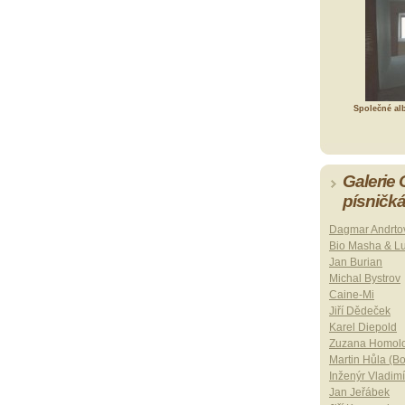
Společné al
Galerie
písničk
Dagmar Andrto
Bio Masha & L
Jan Burian
Michal Bystrov
Caine-Mi
Jiří Dědeček
Karel Diepold
Zuzana Homol
Martin Hůla (B
Inženýr Vladimí
Jan Jeřábek