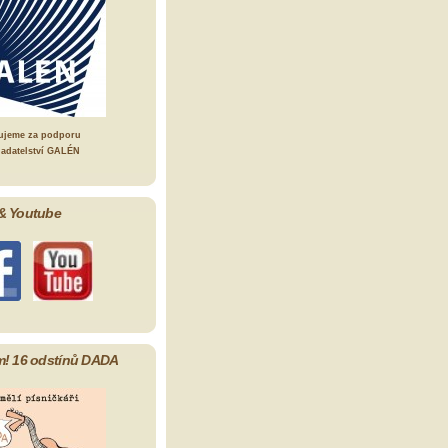
ujeme za podporu
ladatelství GALÉN
& Youtube
m! 16 odstínů DADA