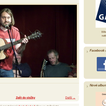
Děk
nak
Facebook 
Nové albu
Zpět do složky
Další →