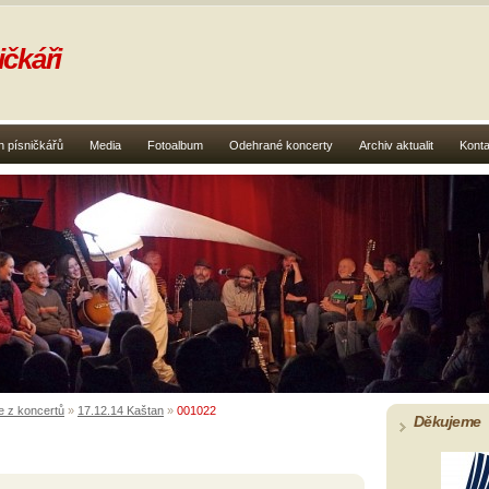
čkáři
 písničkářů
Media
Fotoalbum
Odehrané koncerty
Archiv aktualit
Konta
e z koncertů
»
17.12.14 Kaštan
»
001022
Děkujeme