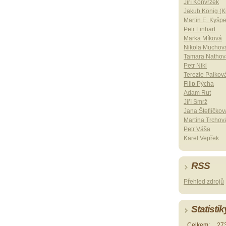
Jiří Konvrzek
Jakub König (Ki
Martin E. Kyšp
Petr Linhart
Marka Míková
Nikola Muchov
Tamara Nathov
Petr Nikl
Terezie Palkov
Filip Pýcha
Adam Rut
Jiří Smrž
Jana Šteflíčkov
Martina Trchov
Petr Váša
Karel Vepřek
RSS
Přehled zdrojů
Statistik
Celkem:
27