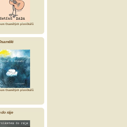
bum Osamělých písničkářů
Osamělé
bum Osamělých písničkářů
 do ráje