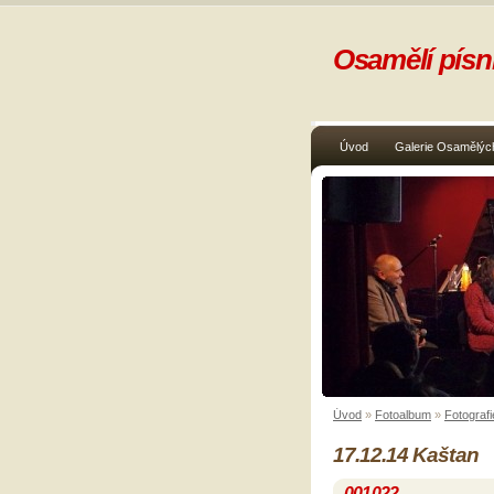
Osamělí písni
Úvod
Galerie Osamělých
Úvod
»
Fotoalbum
»
Fotografi
17.12.14 Kaštan
001022