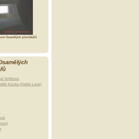
bum Osamělých písničkářů
 Osamělých
ářů
vá Voňková
uděk Kazda (Debbi Love)
ová
onus)
r