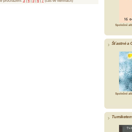
ké procházení:
3
|
4
|
5
|
6
|
7
(čas ve vteřinách)
Společné al
Šťastné a 
Společné al
Turniketem