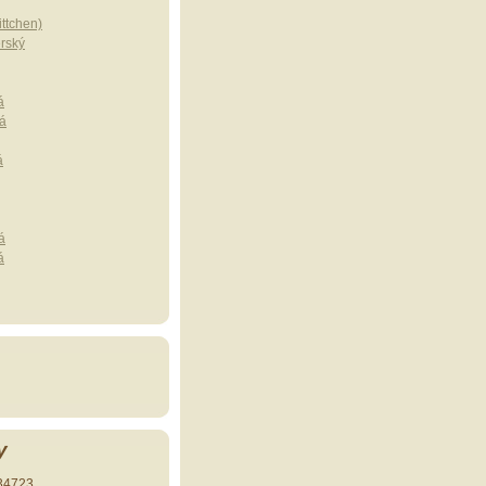
ttchen)
erský
á
á
á
á
á
y
34723