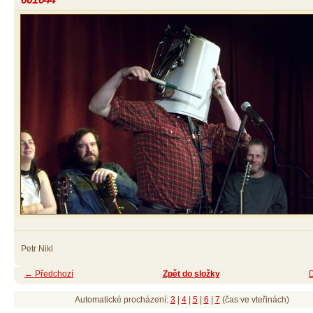
Petr Nikl
← Předchozí
Zpět do složky
Automatické procházení:
3
|
4
|
5
|
6
|
7
(čas ve vteřinách)