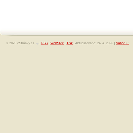
© 2026 eStránky.cz
|
RSS
|
WebSlice
|
Tisk
|
Aktualizováno: 24. 4. 2026
|
Nahoru ↑