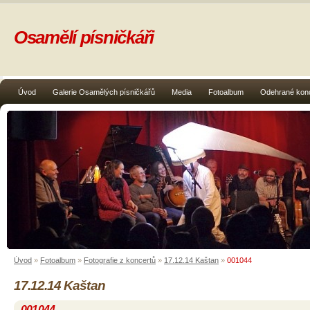
Osamělí písničkáři
Úvod
Galerie Osamělých písničkářů
Media
Fotoalbum
Odehrané kon
Úvod
»
Fotoalbum
»
Fotografie z koncertů
»
17.12.14 Kaštan
»
001044
17.12.14 Kaštan
001044