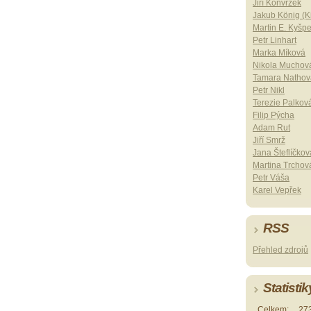
Jiří Konvrzek
Jakub König (Ki
Martin E. Kyšp
Petr Linhart
Marka Míková
Nikola Muchov
Tamara Nathov
Petr Nikl
Terezie Palkov
Filip Pýcha
Adam Rut
Jiří Smrž
Jana Šteflíčkov
Martina Trchov
Petr Váša
Karel Vepřek
RSS
Přehled zdrojů
Statistik
Celkem:
27