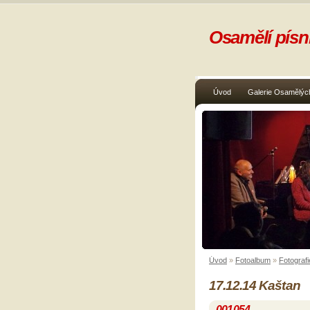
Osamělí písni
Úvod
Galerie Osamělých
Úvod
»
Fotoalbum
»
Fotografi
17.12.14 Kaštan
001054