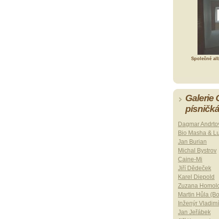
Společné al
Galerie
písničk
Dagmar Andrto
Bio Masha & L
Jan Burian
Michal Bystrov
Caine-Mi
Jiří Dědeček
Karel Diepold
Zuzana Homol
Martin Hůla (B
Inženýr Vladimí
Jan Jeřábek