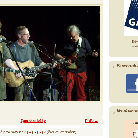
Děk
nak
Facebook 
Nové albu
Zpět do složky
Další →
ké procházení:
3
|
4
|
5
|
6
|
7
(čas ve vteřinách)