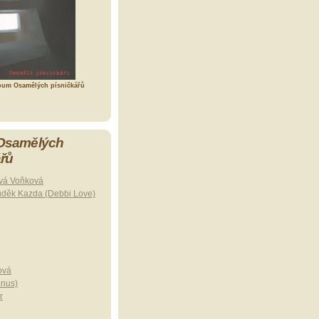
bum Osamělých písničkářů
 Osamělých
ářů
vá Voňková
uděk Kazda (Debbi Love)
ová
onus)
r