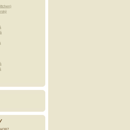
ttchen)
erský
á
á
á
á
á
y
34387