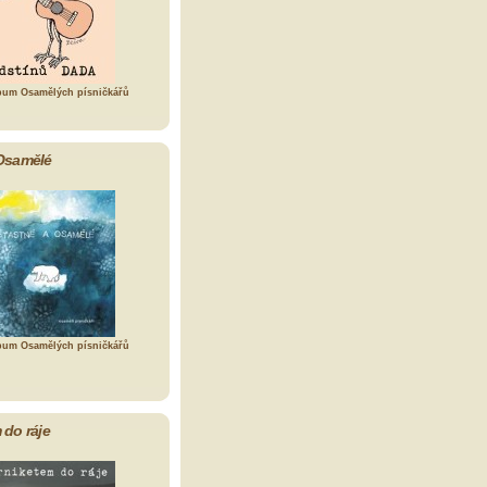
bum Osamělých písničkářů
Osamělé
bum Osamělých písničkářů
 do ráje