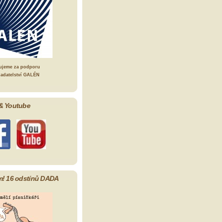
ujeme za podporu
ladatelství GALÉN
& Youtube
m! 16 odstínů DADA