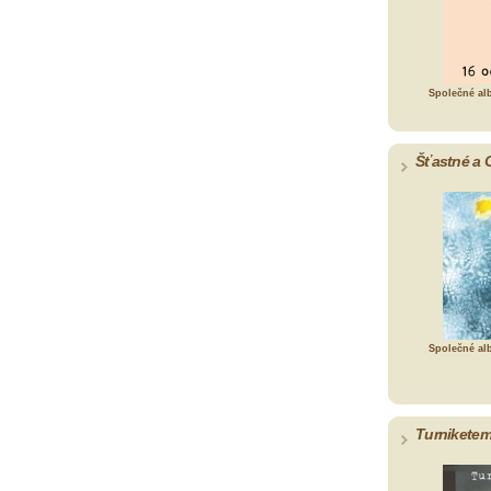
Společné al
Šťastné a 
Společné al
Turniketem