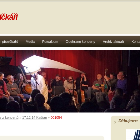
čkáři
 písničkářů
Media
Fotoalbum
Odehrané koncerty
Archiv aktualit
Konta
e z koncertů
»
17.12.14 Kaštan
»
001054
Děkujeme