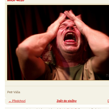
Petr Váša
← Předchozí
Zpět do složky