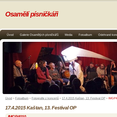
Osamělí písničkáři
Úvod
Galerie Osamělých písničkářů
Media
Fotoalbum
Odehrané kon
Úvod
»
Fotoalbum
»
Fotografie z koncertů
»
17.4.2015 Kaštan, 13. Festival OP
»
IMGP4
17.4.2015 Kaštan, 13. Festival OP
IMGP4010