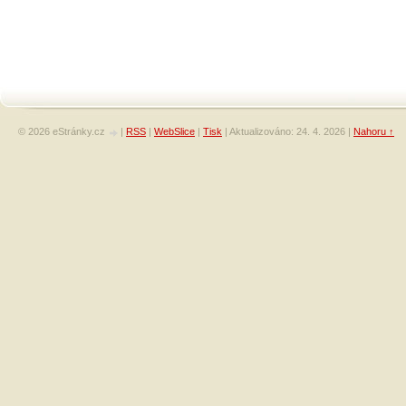
© 2026 eStránky.cz
|
RSS
|
WebSlice
|
Tisk
|
Aktualizováno: 24. 4. 2026
|
Nahoru ↑