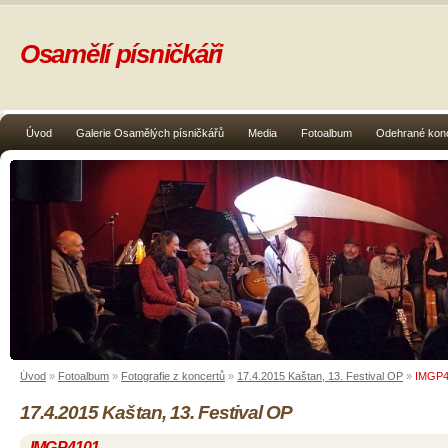
Osamělí písničkáři
Úvod
Galerie Osamělých písničkářů
Media
Fotoalbum
Odehrané kon
Úvod
»
Fotoalbum
»
Fotografie z koncertů
»
17.4.2015 Kaštan, 13. Festival OP
»
IMGP4
17.4.2015 Kaštan, 13. Festival OP
IMGP4101