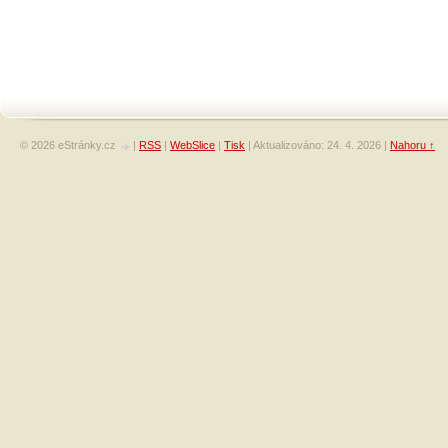
© 2026 eStránky.cz
|
RSS
|
WebSlice
|
Tisk
|
Aktualizováno: 24. 4. 2026
|
Nahoru ↑