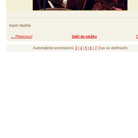
Karel Vepřek
← Předchozí
Zpět do složky
Automatické procházení:
3
|
4
|
5
|
6
|
7
(čas ve vteřinách)