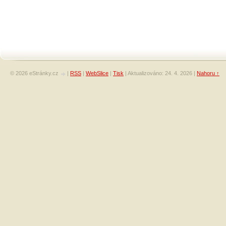
© 2026 eStránky.cz
|
RSS
|
WebSlice
|
Tisk
|
Aktualizováno: 24. 4. 2026
|
Nahoru ↑