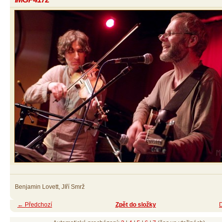
Benjamin Lovett, JIří Smrž
← Předchozí
Zpět do složky