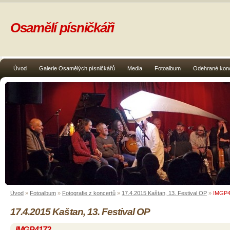
Osamělí písničkáři
Úvod
Galerie Osamělých písničkářů
Media
Fotoalbum
Odehrané kon
Úvod
»
Fotoalbum
»
Fotografie z koncertů
»
17.4.2015 Kaštan, 13. Festival OP
»
IMGP4
17.4.2015 Kaštan, 13. Festival OP
IMGP4172