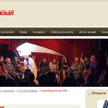
čkáři
 písničkářů
Media
Fotoalbum
Odehrané koncerty
Archiv aktualit
Konta
e z koncertů
»
17.9.2014 Kaštan
»
Osameli pisnickari 008
Děkujeme
008