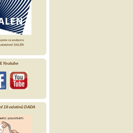
ujeme za podporu
ladatelství GALÉN
& Youtube
m! 16 odstínů DADA