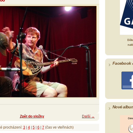
Děk
nak
Facebook 
Nové albu
Zpět do složky
Další →
ké procházení:
3
|
4
|
5
|
6
|
7
(čas ve vteřinách)