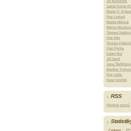
Jiří Konvrzek
Jakub König (Ki
Martin E. Kyšp
Petr Linhart
Marka Míková
Nikola Muchov
Tamara Nathov
Petr Nikl
Terezie Palkov
Filip Pýcha
Adam Rut
Jiří Smrž
Jana Šteflíčkov
Martina Trchov
Petr Váša
Karel Vepřek
RSS
Přehled zdrojů
Statistik
Celkem:
27