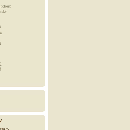
ttchen)
erský
á
á
á
á
á
y
33975