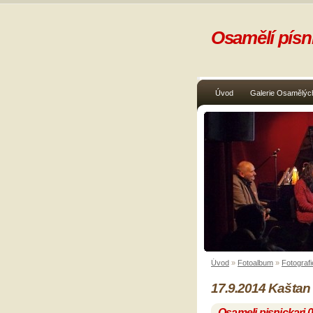
Osamělí písni
Úvod
Galerie Osamělých
Úvod
»
Fotoalbum
»
Fotografi
17.9.2014 Kaštan
Osameli pisnickari 