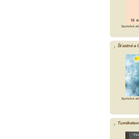
Společné al
Šťastné a 
Společné al
Turniketem