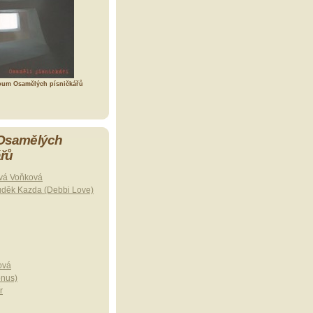
bum Osamělých písničkářů
 Osamělých
ářů
vá Voňková
uděk Kazda (Debbi Love)
ová
onus)
r