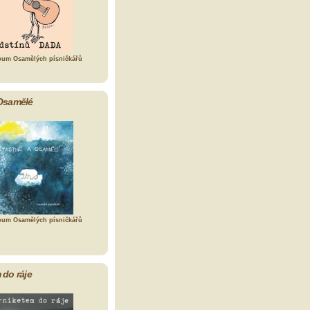
bum Osamělých písničkářů
Osamělé
bum Osamělých písničkářů
 do ráje