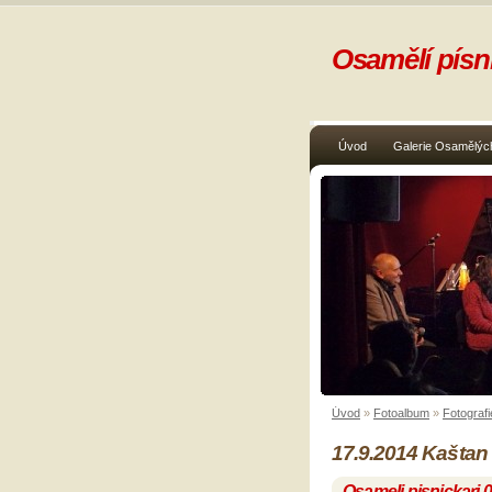
Osamělí písni
Úvod
Galerie Osamělých
Úvod
»
Fotoalbum
»
Fotografi
17.9.2014 Kaštan
Osameli pisnickari 