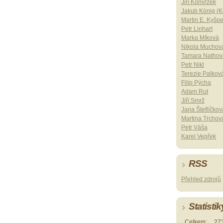
Jiří Konvrzek
Jakub König (Ki
Martin E. Kyšp
Petr Linhart
Marka Míková
Nikola Muchov
Tamara Nathov
Petr Nikl
Terezie Palkov
Filip Pýcha
Adam Rut
Jiří Smrž
Jana Šteflíčkov
Martina Trchov
Petr Váša
Karel Vepřek
RSS
Přehled zdrojů
Statistik
Celkem:
27