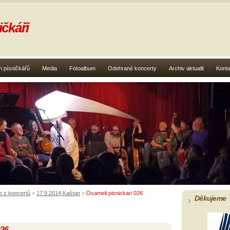
čkáři
 písničkářů
Media
Fotoalbum
Odehrané koncerty
Archiv aktualit
Konta
e z koncertů
»
17.9.2014 Kaštan
»
Osameli pisnickari 026
Děkujeme
026