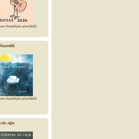
bum Osamělých písničkářů
Osamělé
bum Osamělých písničkářů
 do ráje