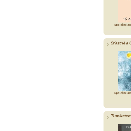
Společné al
Šťastné a 
Společné al
Turniketem