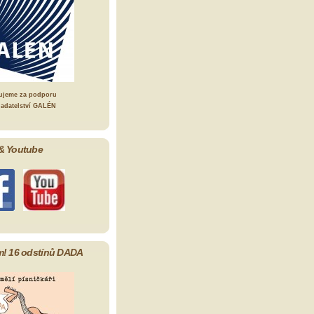
ujeme za podporu
ladatelství GALÉN
& Youtube
m! 16 odstínů DADA