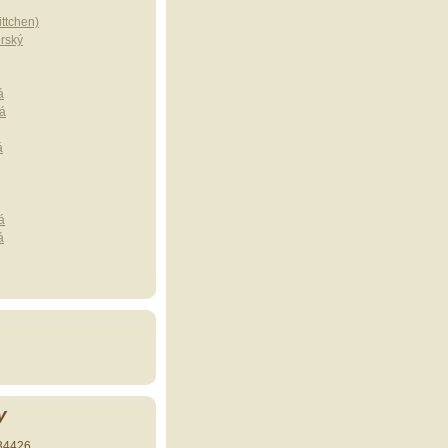
ttchen)
erský
á
á
á
á
á
y
34426