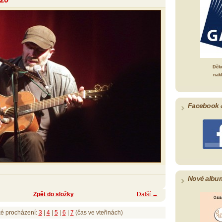
Děk
nak
Facebook 
Nové albu
Zpět do složky
Další →
ké procházení:
3
|
4
|
5
|
6
|
7
(čas ve vteřinách)