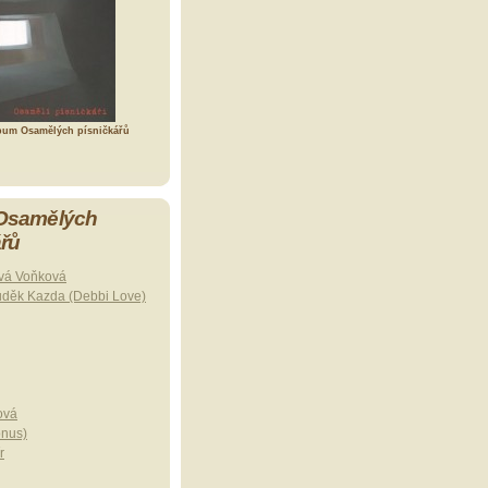
bum Osamělých písničkářů
 Osamělých
ářů
vá Voňková
uděk Kazda (Debbi Love)
ová
onus)
r