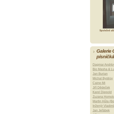
Společné al
Galerie
písničk
Dagmar Andrto
Bio Masha & L
Jan Burian
Michal Bystrov
Caine-Mi
Jiří Dědeček
Karel Diepold
Zuzana Homol
Martin Hůla (B
Inženýr Vladimí
Jan Jeřábek