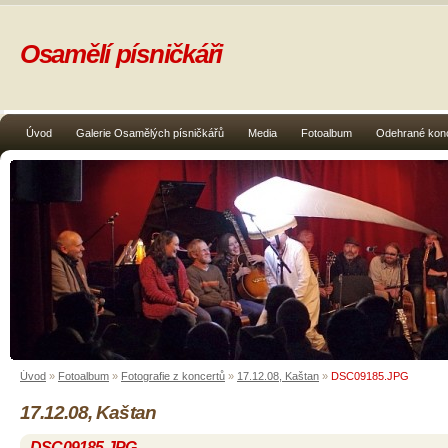
Osamělí písničkáři
Úvod
Galerie Osamělých písničkářů
Media
Fotoalbum
Odehrané kon
Úvod
»
Fotoalbum
»
Fotografie z koncertů
»
17.12.08, Kaštan
»
DSC09185.JPG
17.12.08, Kaštan
DSC09185.JPG