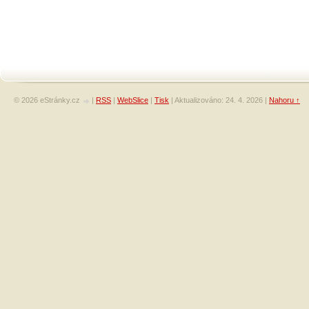
© 2026 eStránky.cz
|
RSS
|
WebSlice
|
Tisk
|
Aktualizováno: 24. 4. 2026
|
Nahoru ↑