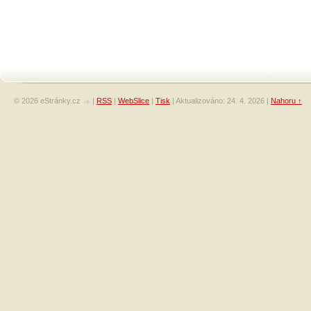
© 2026 eStránky.cz
|
RSS
|
WebSlice
|
Tisk
|
Aktualizováno: 24. 4. 2026
|
Nahoru ↑