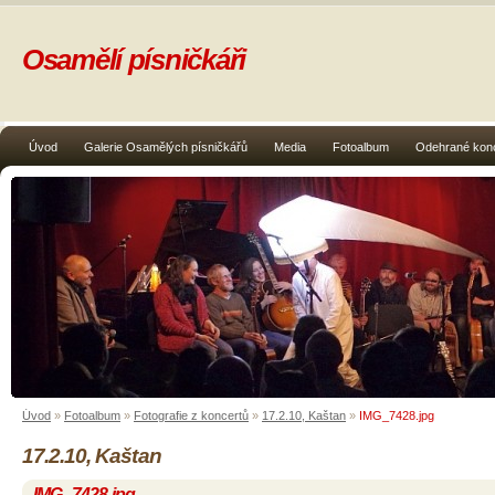
Osamělí písničkáři
Úvod
Galerie Osamělých písničkářů
Media
Fotoalbum
Odehrané kon
Úvod
»
Fotoalbum
»
Fotografie z koncertů
»
17.2.10, Kaštan
»
IMG_7428.jpg
17.2.10, Kaštan
IMG_7428.jpg