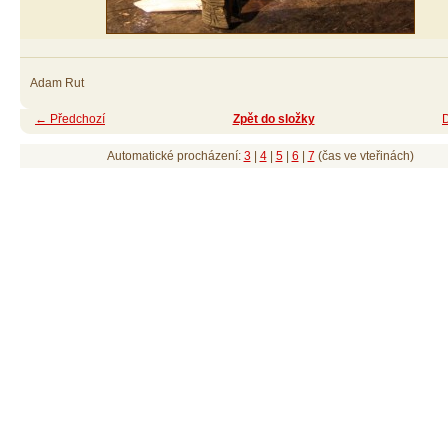
Adam Rut
← Předchozí
Zpět do složky
Automatické procházení:
3
|
4
|
5
|
6
|
7
(čas ve vteřinách)