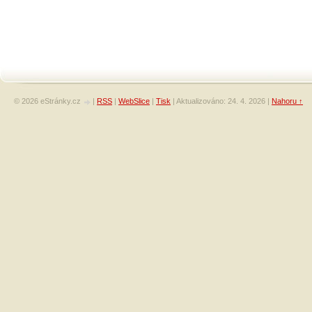
© 2026 eStránky.cz
|
RSS
|
WebSlice
|
Tisk
|
Aktualizováno: 24. 4. 2026
|
Nahoru ↑