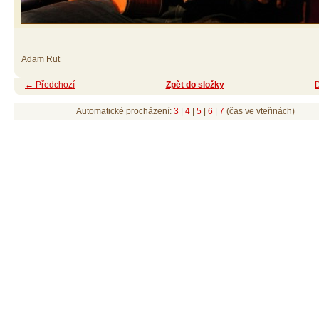
Adam Rut
← Předchozí
Zpět do složky
Automatické procházení:
3
|
4
|
5
|
6
|
7
(čas ve vteřinách)