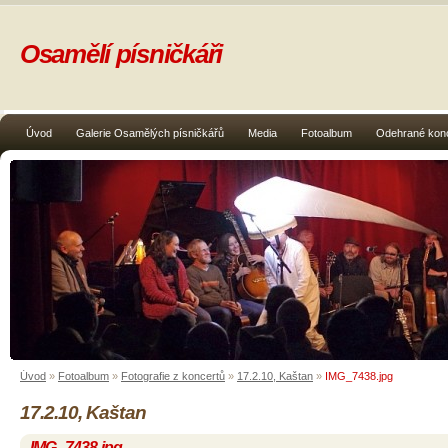
Osamělí písničkáři
Úvod
Galerie Osamělých písničkářů
Media
Fotoalbum
Odehrané kon
Úvod
»
Fotoalbum
»
Fotografie z koncertů
»
17.2.10, Kaštan
»
IMG_7438.jpg
17.2.10, Kaštan
IMG_7438.jpg