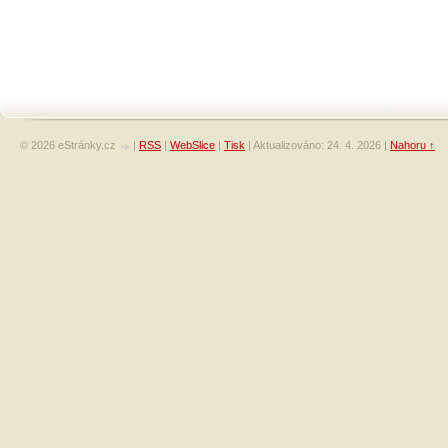
© 2026 eStránky.cz
|
RSS
|
WebSlice
|
Tisk
|
Aktualizováno: 24. 4. 2026
|
Nahoru ↑