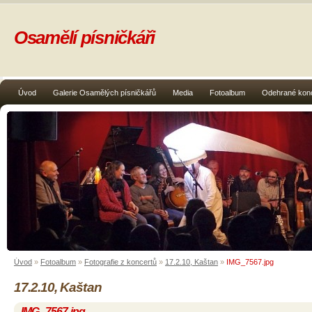
Osamělí písničkáři
Úvod
Galerie Osamělých písničkářů
Media
Fotoalbum
Odehrané kon
Úvod
»
Fotoalbum
»
Fotografie z koncertů
»
17.2.10, Kaštan
»
IMG_7567.jpg
17.2.10, Kaštan
IMG_7567.jpg