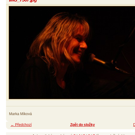
Marka Míková
← Předchozí
Zpět do složky