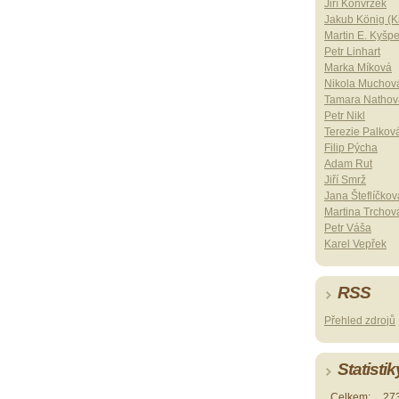
Jiří Konvrzek
Jakub König (Ki
Martin E. Kyšp
Petr Linhart
Marka Míková
Nikola Muchov
Tamara Nathov
Petr Nikl
Terezie Palkov
Filip Pýcha
Adam Rut
Jiří Smrž
Jana Šteflíčkov
Martina Trchov
Petr Váša
Karel Vepřek
RSS
Přehled zdrojů
Statistik
Celkem:
27