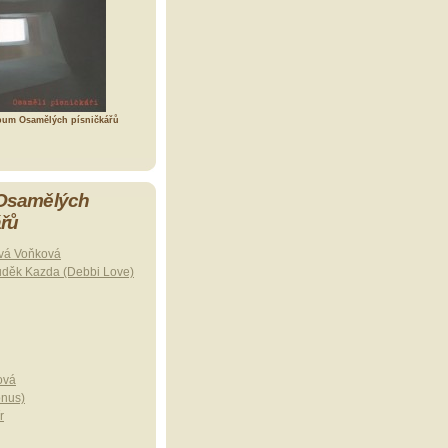
bum Osamělých písničkářů
 Osamělých
ářů
vá Voňková
uděk Kazda (Debbi Love)
ová
onus)
r