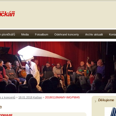
čkáři
 písničkářů
Media
Fotoalbum
Odehrané koncerty
Archiv aktualit
Konta
e z koncertů
»
18.01.2018 Kaštan
»
20180118MAMY-IMGP9845
Děkujeme
n
GP9845