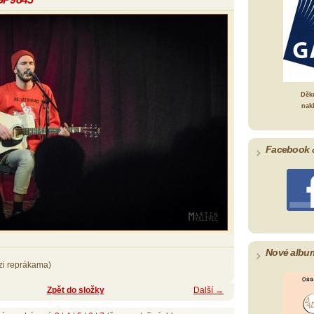
Děk
nak
Facebook 
Nové albu
zi reprákama)
Zpět do složky
Další →