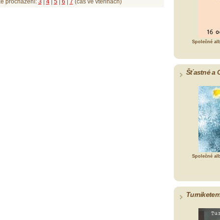
ké procházení:
3
|
4
|
5
|
6
|
7
(čas ve vteřinách)
Společné al
Šťastné a 
Společné al
Turniketem