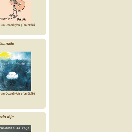
bum Osamělých písničkářů
Osamělé
bum Osamělých písničkářů
 do ráje