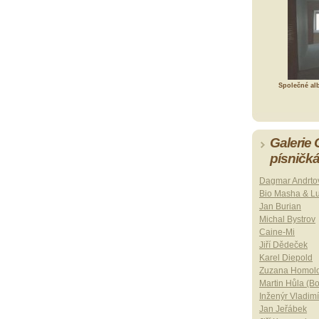
Společné al
Galerie
písničk
Dagmar Andrto
Bio Masha & L
Jan Burian
Michal Bystrov
Caine-Mi
Jiří Dědeček
Karel Diepold
Zuzana Homol
Martin Hůla (B
Inženýr Vladimí
Jan Jeřábek