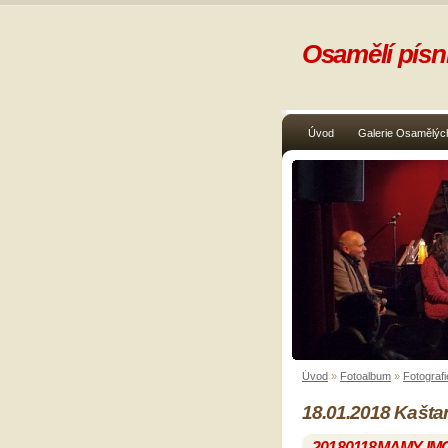
Osamělí písni
Úvod
Galerie Osamělých
Úvod
»
Fotoalbum
»
Fotografi
18.01.2018 Kašta
20180118MAMY-IM