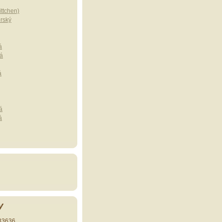
ttchen)
erský
á
á
á
á
á
y
33636