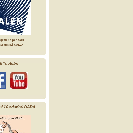
ujeme za podporu
ladatelství GALÉN
& Youtube
m! 16 odstínů DADA