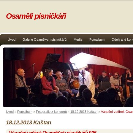
Osamělí písničkáři
Úvod
Galerie Osamělých písničkářů
Media
Fotoalbum
Odehrané kon
Úvod
»
Fotoalbum
»
Fotografie z koncertů
»
18.12.2013 Kaštan
»
Vánoční večírek Osam
18.12.2013 Kaštan
Vánoční večírek Osamělých písničkářů 006