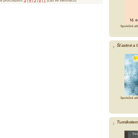
ké procházení:
3
|
4
|
5
|
6
|
7
(čas ve vteřinách)
Společné al
Šťastné a 
Společné al
Turniketem