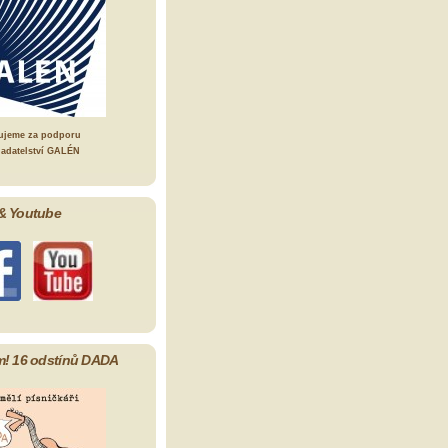
ujeme za podporu
ladatelství GALÉN
& Youtube
m! 16 odstínů DADA