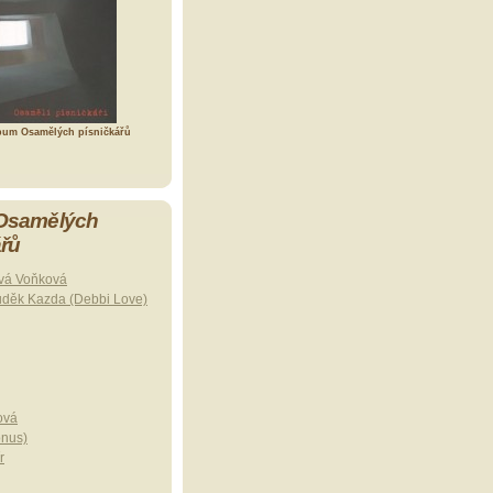
bum Osamělých písničkářů
 Osamělých
ářů
vá Voňková
uděk Kazda (Debbi Love)
ová
onus)
r