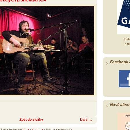
Děk
nak
Facebook 
Nové albu
Zpět do složky
Další →