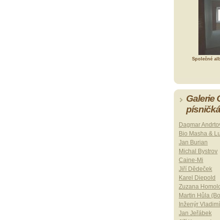
Společné al
Galerie
písničk
Dagmar Andrto
Bio Masha & L
Jan Burian
Michal Bystrov
Caine-Mi
Jiří Dědeček
Karel Diepold
Zuzana Homol
Martin Hůla (B
Inženýr Vladimí
Jan Jeřábek