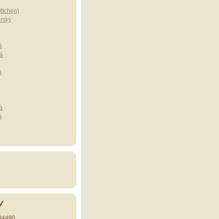
ttchen)
erský
á
á
á
á
á
y
34490