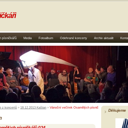
čkáři
 písničkářů
Media
Fotoalbum
Odehrané koncerty
Archiv aktualit
Konta
e z koncertů
»
18.12.2013 Kaštan
»
Vánoční večírek Osamělých písničkářů 024
Děkujeme
n
amělých písničkářů 024