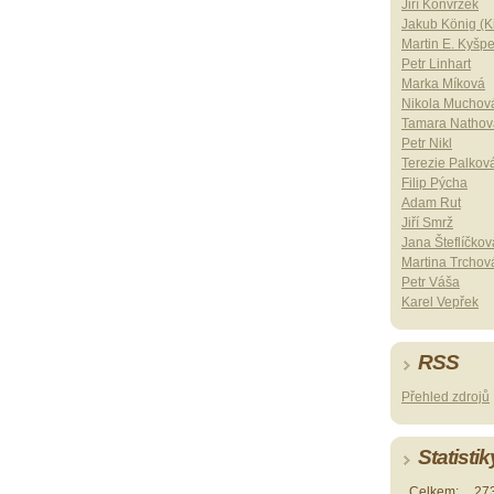
Jiří Konvrzek
Jakub König (Ki
Martin E. Kyšp
Petr Linhart
Marka Míková
Nikola Muchov
Tamara Nathov
Petr Nikl
Terezie Palkov
Filip Pýcha
Adam Rut
Jiří Smrž
Jana Šteflíčkov
Martina Trchov
Petr Váša
Karel Vepřek
RSS
Přehled zdrojů
Statistik
Celkem:
27