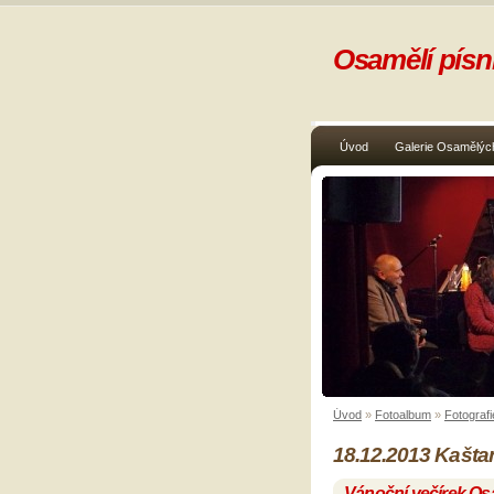
Osamělí písni
Úvod
Galerie Osamělých
Úvod
»
Fotoalbum
»
Fotografi
18.12.2013 Kašta
Vánoční večírek Os