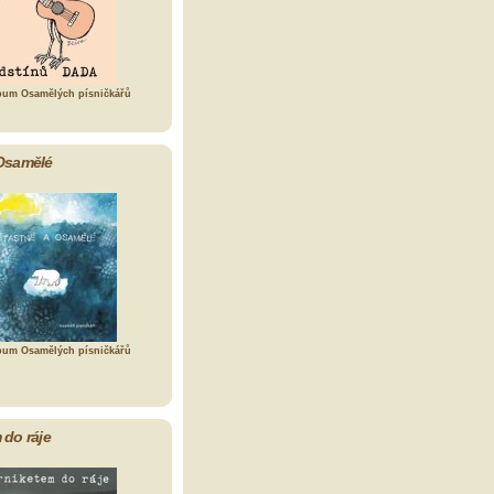
bum Osamělých písničkářů
Osamělé
bum Osamělých písničkářů
 do ráje