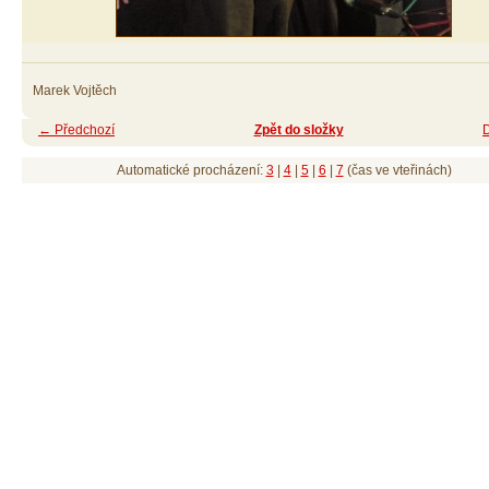
Marek Vojtěch
← Předchozí
Zpět do složky
Automatické procházení:
3
|
4
|
5
|
6
|
7
(čas ve vteřinách)