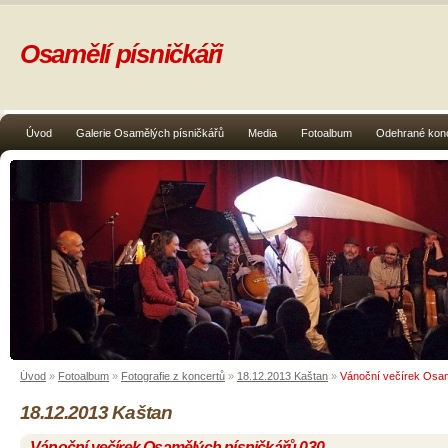
Osamělí písničkáři
Úvod
Galerie Osamělých písničkářů
Media
Fotoalbum
Odehrané kon
Úvod
»
Fotoalbum
»
Fotografie z koncertů
»
18.12.2013 Kaštan
»
Vánoční večírek Osam
18.12.2013 Kaštan
Vánoční večírek Osamělých písničkářů 030