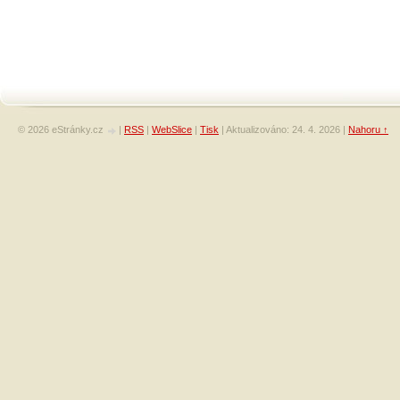
© 2026 eStránky.cz
|
RSS
|
WebSlice
|
Tisk
|
Aktualizováno: 24. 4. 2026
|
Nahoru ↑