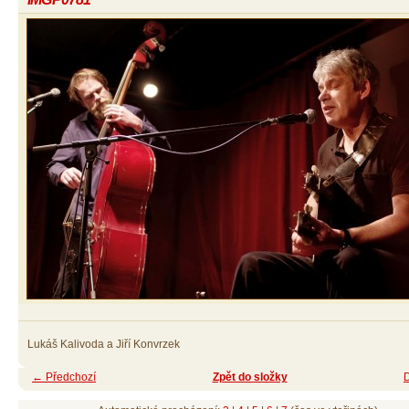
Lukáš Kalivoda a Jiří Konvrzek
← Předchozí
Zpět do složky