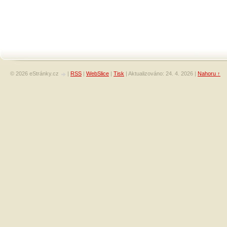
© 2026 eStránky.cz
|
RSS
|
WebSlice
|
Tisk
|
Aktualizováno: 24. 4. 2026
|
Nahoru ↑