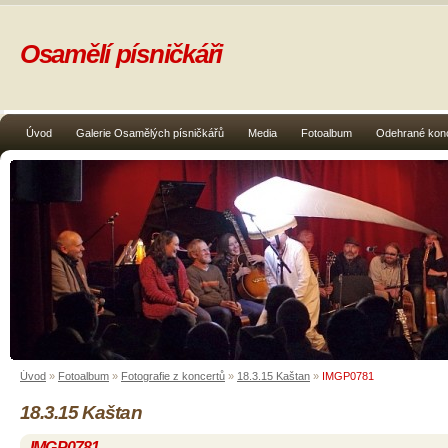
Osamělí písničkáři
Úvod
Galerie Osamělých písničkářů
Media
Fotoalbum
Odehrané kon
Úvod
»
Fotoalbum
»
Fotografie z koncertů
»
18.3.15 Kaštan
»
IMGP0781
18.3.15 Kaštan
IMGP0781