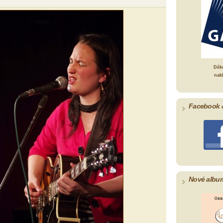
Děk
nak
Facebook 
Nové albu