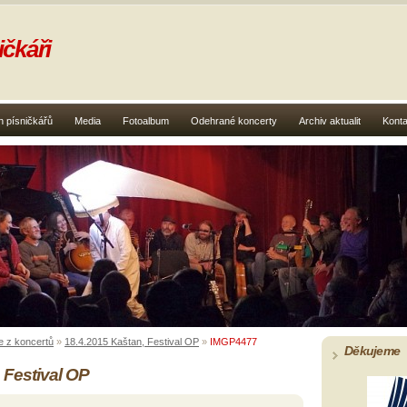
čkáři
 písničkářů
Media
Fotoalbum
Odehrané koncerty
Archiv aktualit
Konta
e z koncertů
»
18.4.2015 Kaštan, Festival OP
»
IMGP4477
Děkujeme
 Festival OP