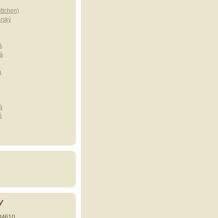
ttchen)
erský
á
á
á
á
á
y
34610