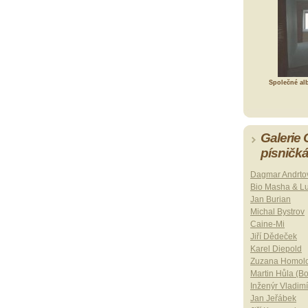
Společné al
Galerie
písničk
Dagmar Andrto
Bio Masha & L
Jan Burian
Michal Bystrov
Caine-Mi
Jiří Dědeček
Karel Diepold
Zuzana Homol
Martin Hůla (B
Inženýr Vladimí
Jan Jeřábek