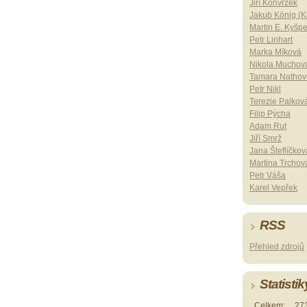
Jiří Konvrzek
Jakub König (Ki
Martin E. Kyšp
Petr Linhart
Marka Míková
Nikola Muchov
Tamara Nathov
Petr Nikl
Terezie Palkov
Filip Pýcha
Adam Rut
Jiří Smrž
Jana Šteflíčkov
Martina Trchov
Petr Váša
Karel Vepřek
RSS
Přehled zdrojů
Statistik
Celkem:
27