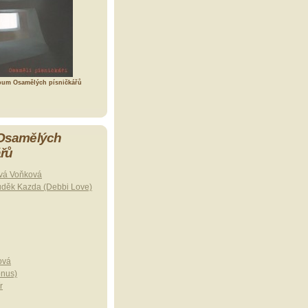
bum Osamělých písničkářů
 Osamělých
ářů
vá Voňková
uděk Kazda (Debbi Love)
ová
onus)
r