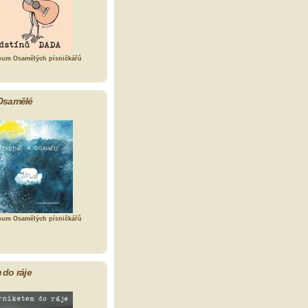
bum Osamělých písničkářů
Osamělé
bum Osamělých písničkářů
 do ráje