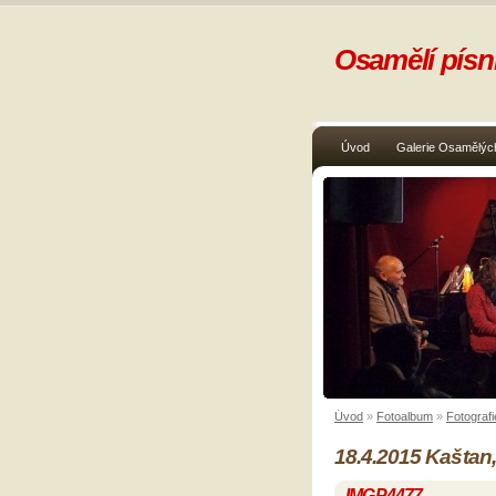
Osamělí písni
Úvod
Galerie Osamělých
Úvod
»
Fotoalbum
»
Fotografi
18.4.2015 Kaštan,
IMGP4477