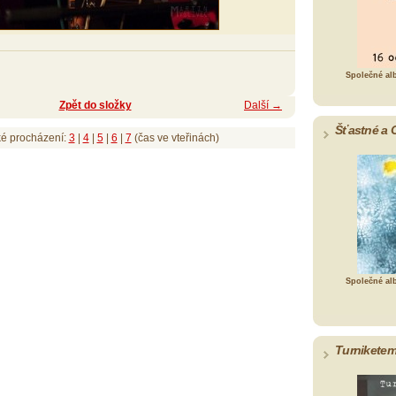
Společné al
Zpět do složky
Další →
Šťastné a 
ké procházení:
3
|
4
|
5
|
6
|
7
(čas ve vteřinách)
Společné al
Turniketem