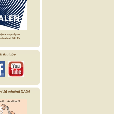
ujeme za podporu
ladatelství GALÉN
& Youtube
m! 16 odstínů DADA