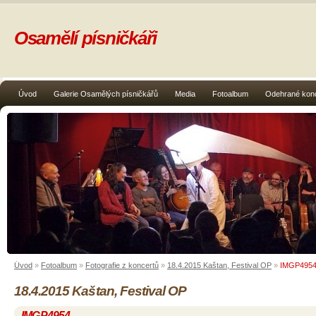
Osamělí písničkáři
Úvod
Galerie Osamělých písničkářů
Media
Fotoalbum
Odehrané kon
Úvod
»
Fotoalbum
»
Fotografie z koncertů
»
18.4.2015 Kaštan, Festival OP
»
IMGP495
18.4.2015 Kaštan, Festival OP
IMGP4954