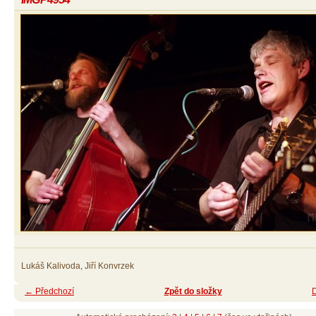
Lukáš Kalivoda, Jiří Konvrzek
← Předchozí
Zpět do složky