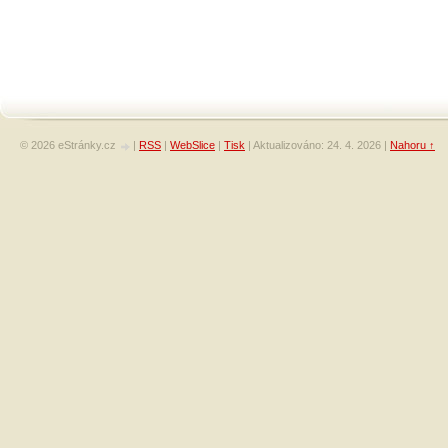
© 2026 eStránky.cz
|
RSS
|
WebSlice
|
Tisk
|
Aktualizováno: 24. 4. 2026
|
Nahoru ↑