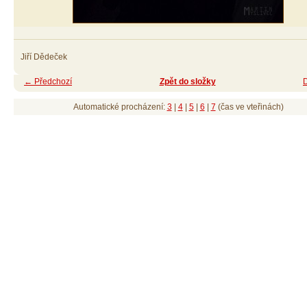
Jiří Dědeček
← Předchozí
Zpět do složky
Automatické procházení:
3
|
4
|
5
|
6
|
7
(čas ve vteřinách)