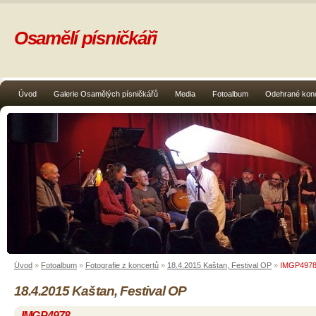
Osamělí písničkáři
Úvod
Galerie Osamělých písničkářů
Media
Fotoalbum
Odehrané kon
Úvod
»
Fotoalbum
»
Fotografie z koncertů
»
18.4.2015 Kaštan, Festival OP
»
IMGP497
18.4.2015 Kaštan, Festival OP
IMGP4978