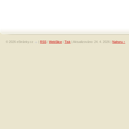
© 2026 eStránky.cz
|
RSS
|
WebSlice
|
Tisk
|
Aktualizováno: 24. 4. 2026
|
Nahoru ↑