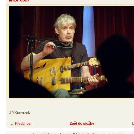
Jiří Konvrzek
← Předchozí
Zpět do složky