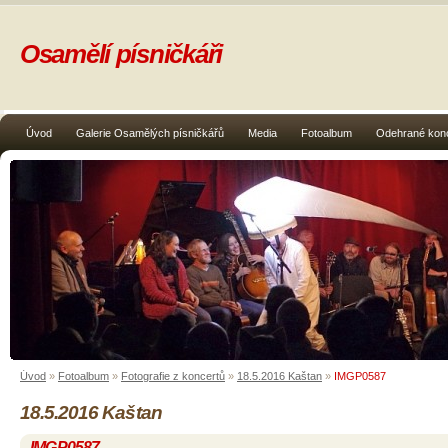
Osamělí písničkáři
Úvod
Galerie Osamělých písničkářů
Media
Fotoalbum
Odehrané kon
Úvod
»
Fotoalbum
»
Fotografie z koncertů
»
18.5.2016 Kaštan
»
IMGP0587
18.5.2016 Kaštan
IMGP0587