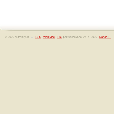
© 2026 eStránky.cz
|
RSS
|
WebSlice
|
Tisk
|
Aktualizováno: 24. 4. 2026
|
Nahoru ↑