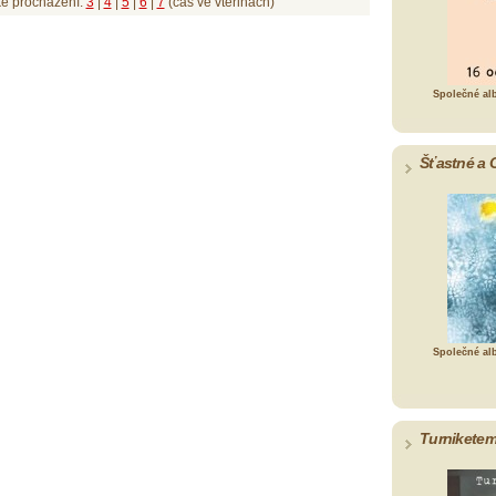
ké procházení:
3
|
4
|
5
|
6
|
7
(čas ve vteřinách)
Společné al
Šťastné a 
Společné al
Turniketem