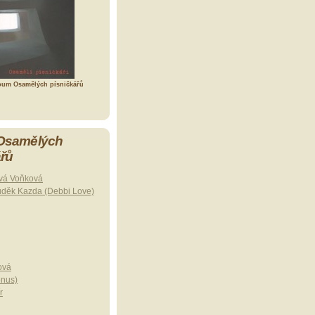
bum Osamělých písničkářů
 Osamělých
ářů
vá Voňková
uděk Kazda (Debbi Love)
ová
onus)
r