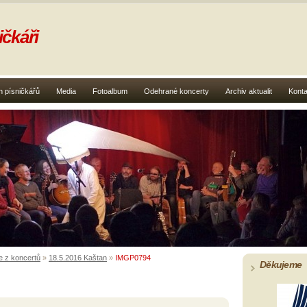
čkáři
 písničkářů
Media
Fotoalbum
Odehrané koncerty
Archiv aktualit
Konta
e z koncertů
»
18.5.2016 Kaštan
»
IMGP0794
Děkujeme