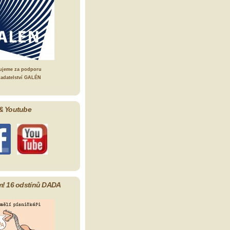
ujeme za podporu
ladatelství GALÉN
& Youtube
m! 16 odstínů DADA