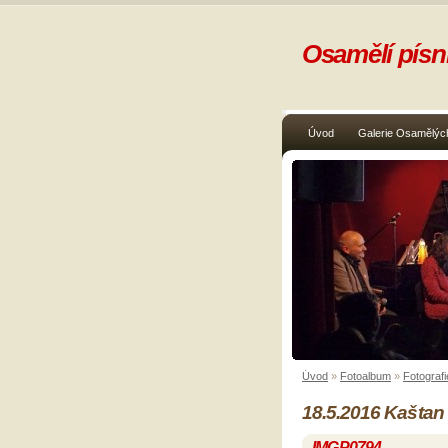
Osamělí písni
Úvod
Galerie Osamělých
Úvod
»
Fotoalbum
»
Fotografi
18.5.2016 Kaštan
IMGP0794