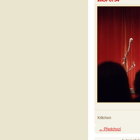
Kittchen
← Předchozí