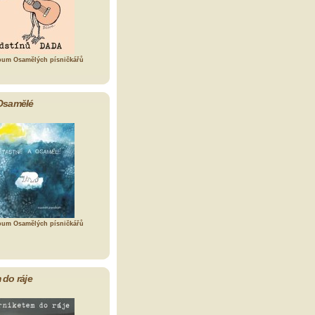
bum Osamělých písničkářů
Osamělé
bum Osamělých písničkářů
 do ráje