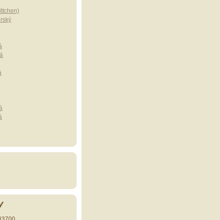
ttchen)
erský
á
á
á
á
á
y
33700