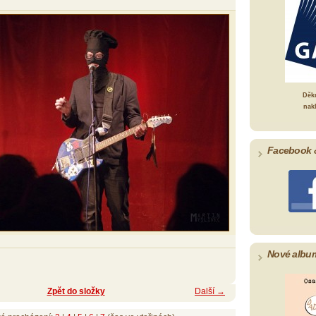
Děk
nak
Facebook 
Nové albu
Zpět do složky
Další →