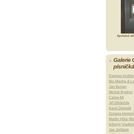
Společné al
Galerie
písničk
Dagmar Andrto
Bio Masha & L
Jan Burian
Michal Bystrov
Caine-Mi
Jiří Dědeček
Karel Diepold
Zuzana Homol
Martin Hůla (B
Inženýr Vladimí
Jan Jeřábek