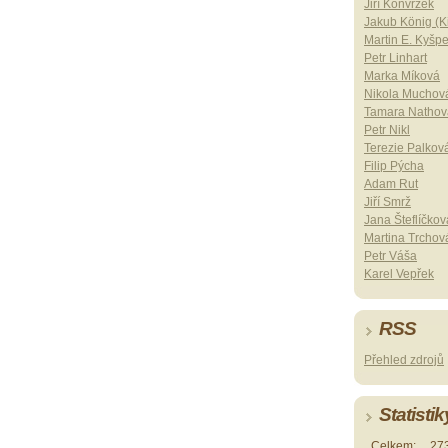
Jiří Konvrzek
Jakub König (Ki
Martin E. Kyšp
Petr Linhart
Marka Míková
Nikola Muchov
Tamara Nathov
Petr Nikl
Terezie Palkov
Filip Pýcha
Adam Rut
Jiří Smrž
Jana Šteflíčkov
Martina Trchov
Petr Váša
Karel Vepřek
RSS
Přehled zdrojů
Statistik
Celkem:
27