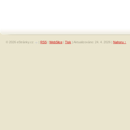
© 2026 eStránky.cz
|
RSS
|
WebSlice
|
Tisk
|
Aktualizováno: 24. 4. 2026
|
Nahoru ↑