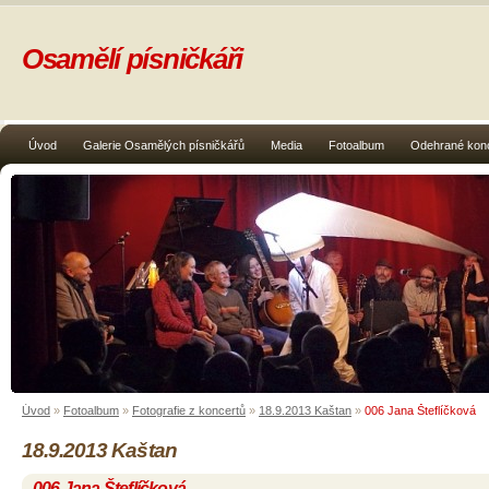
Osamělí písničkáři
Úvod
Galerie Osamělých písničkářů
Media
Fotoalbum
Odehrané kon
Úvod
»
Fotoalbum
»
Fotografie z koncertů
»
18.9.2013 Kaštan
»
006 Jana Šteflíčková
18.9.2013 Kaštan
006 Jana Šteflíčková