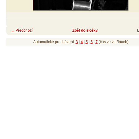
← Předchozí
Zpět do složky
Automatické procházení:
3
|
4
|
5
|
6
|
7
(čas ve vteřinách)