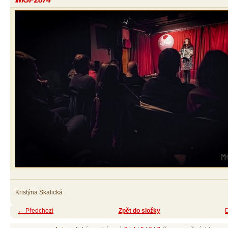
Kristýna Skalická
← Předchozí
Zpět do složky