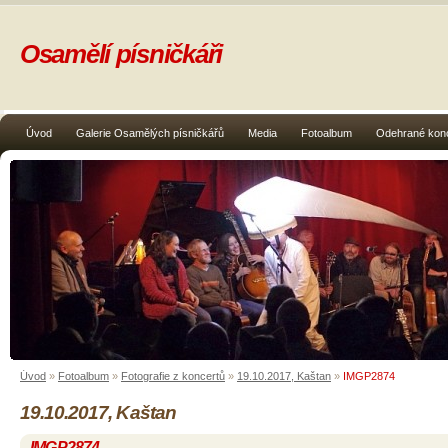
Osamělí písničkáři
Úvod
Galerie Osamělých písničkářů
Media
Fotoalbum
Odehrané kon
Úvod
»
Fotoalbum
»
Fotografie z koncertů
»
19.10.2017, Kaštan
»
IMGP2874
19.10.2017, Kaštan
IMGP2874