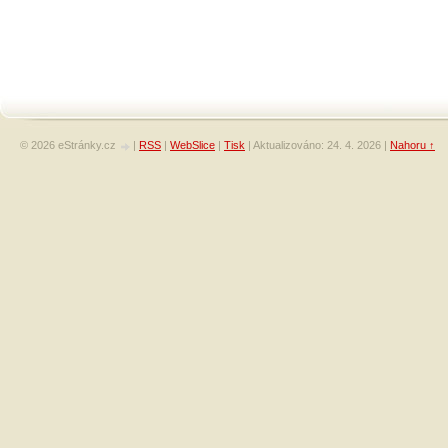
© 2026 eStránky.cz
|
RSS
|
WebSlice
|
Tisk
|
Aktualizováno: 24. 4. 2026
|
Nahoru ↑