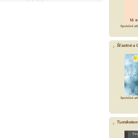
Společné al
Šťastné a 
Společné al
Turniketem