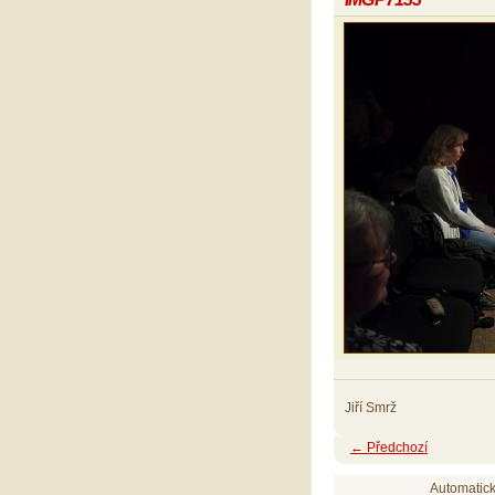
Jiří Smrž
← Předchozí
Automatic