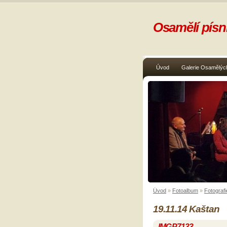
Osamělí písni
Úvod
Galerie Osamělých
Úvod
»
Fotoalbum
»
Fotografi
19.11.14 Kaštan
IMGP7133