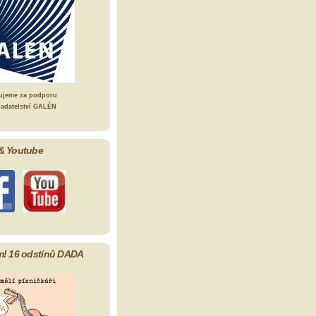
ujeme za podporu
ladatelství GALÉN
& Youtube
m! 16 odstínů DADA