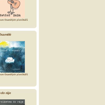
bum Osamělých písničkářů
Osamělé
bum Osamělých písničkářů
 do ráje