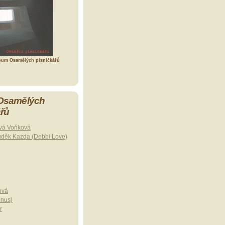
bum Osamělých písničkářů
 Osamělých
ářů
vá Voňková
uděk Kazda (Debbi Love)
ová
onus)
r