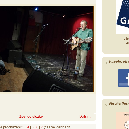
Děk
nak
Facebook 
Nové albu
Zpět do složky
Další →
ké procházení:
3
|
4
|
5
|
6
|
7
(čas ve vteřinách)