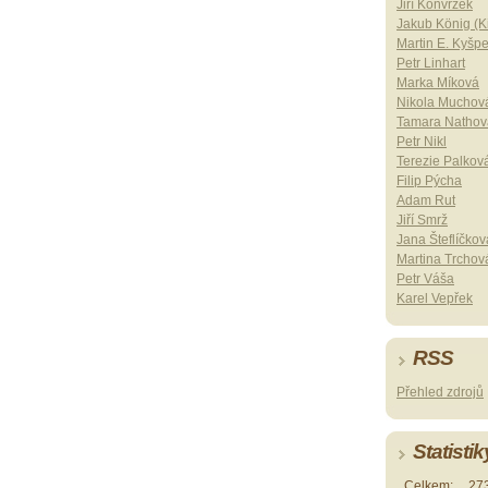
Jiří Konvrzek
Jakub König (Ki
Martin E. Kyšp
Petr Linhart
Marka Míková
Nikola Muchov
Tamara Nathov
Petr Nikl
Terezie Palkov
Filip Pýcha
Adam Rut
Jiří Smrž
Jana Šteflíčkov
Martina Trchov
Petr Váša
Karel Vepřek
RSS
Přehled zdrojů
Statistik
Celkem:
27