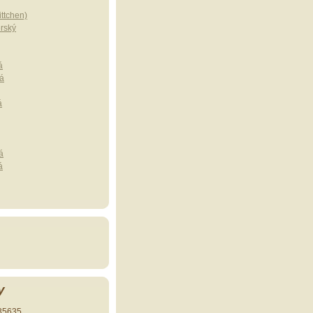
ttchen)
erský
á
á
á
á
á
y
35635