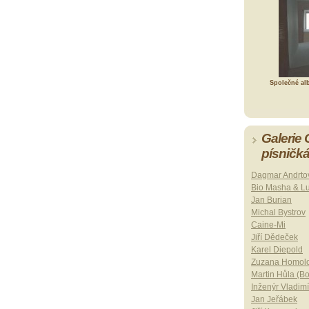
Společné al
Galerie
písničk
Dagmar Andrto
Bio Masha & L
Jan Burian
Michal Bystrov
Caine-Mi
Jiří Dědeček
Karel Diepold
Zuzana Homol
Martin Hůla (B
Inženýr Vladimí
Jan Jeřábek