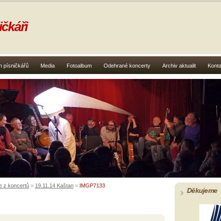
čkáři
 písničkářů
Media
Fotoalbum
Odehrané koncerty
Archiv aktualit
Konta
e z koncertů
»
19.11.14 Kaštan
»
IMGP7133
Děkujeme