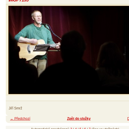
Jiří Smrž
← Předchozí
Zpět do složky