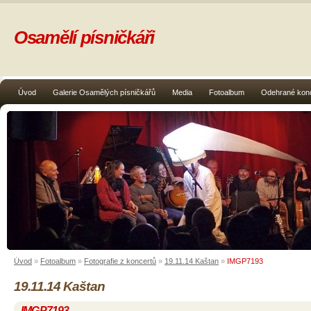
Osamělí písničkáři
Úvod
Galerie Osamělých písničkářů
Media
Fotoalbum
Odehrané kon
Úvod
»
Fotoalbum
»
Fotografie z koncertů
»
19.11.14 Kaštan
»
IMGP7193
19.11.14 Kaštan
IMGP7193