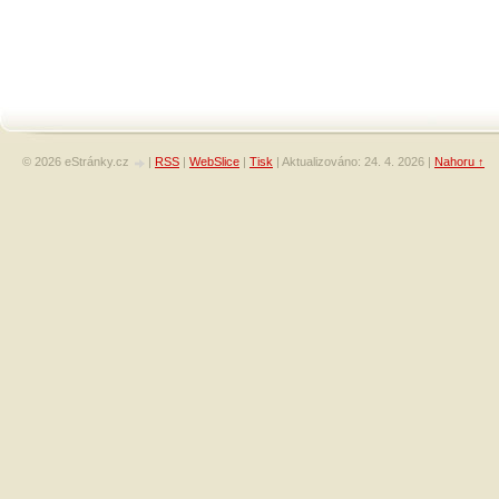
© 2026 eStránky.cz
|
RSS
|
WebSlice
|
Tisk
|
Aktualizováno: 24. 4. 2026
|
Nahoru ↑