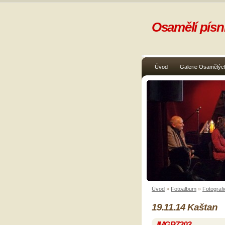
Osamělí písni
Úvod
Galerie Osamělých
Úvod
»
Fotoalbum
»
Fotografi
19.11.14 Kaštan
IMGP7203