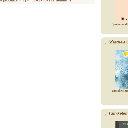
ké procházení:
3
|
4
|
5
|
6
|
7
(čas ve vteřinách)
Společné al
Šťastné a 
Společné al
Turniketem