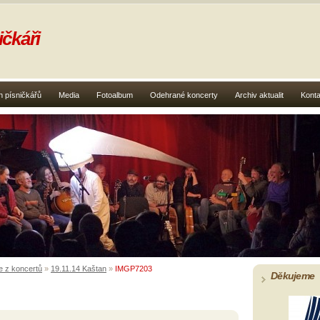
čkáři
 písničkářů
Media
Fotoalbum
Odehrané koncerty
Archiv aktualit
Konta
e z koncertů
»
19.11.14 Kaštan
»
IMGP7203
Děkujeme