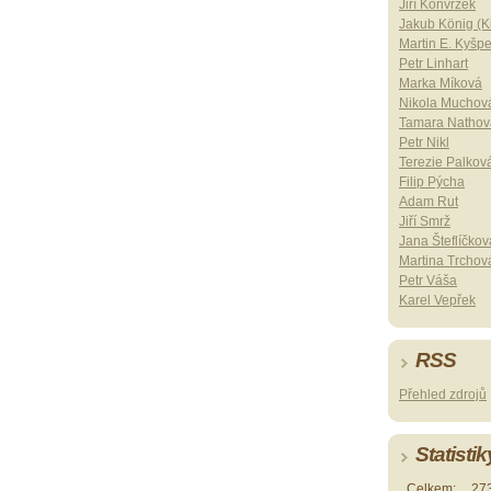
Jiří Konvrzek
Jakub König (Ki
Martin E. Kyšp
Petr Linhart
Marka Míková
Nikola Muchov
Tamara Nathov
Petr Nikl
Terezie Palkov
Filip Pýcha
Adam Rut
Jiří Smrž
Jana Šteflíčkov
Martina Trchov
Petr Váša
Karel Vepřek
RSS
Přehled zdrojů
Statistik
Celkem:
27