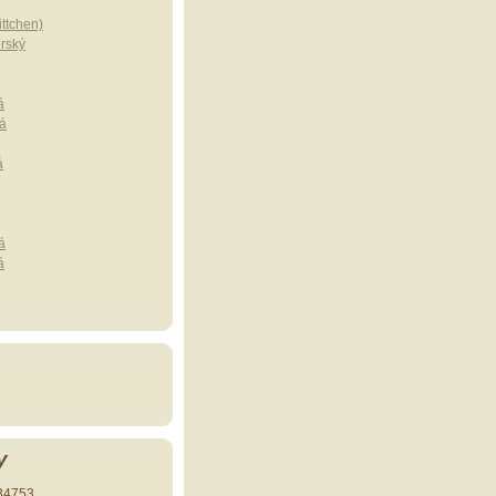
ttchen)
erský
á
á
á
á
á
y
34753