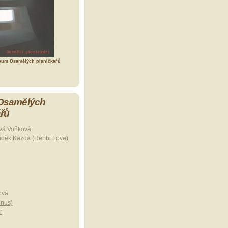
bum Osamělých písničkářů
 Osamělých
ářů
vá Voňková
uděk Kazda (Debbi Love)
ová
onus)
r