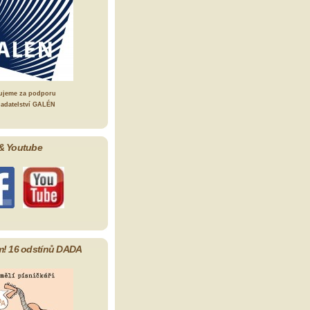
ujeme za podporu
ladatelství GALÉN
& Youtube
m! 16 odstínů DADA