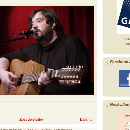
Děk
nak
Facebook 
Nové albu
Zpět do složky
Další →