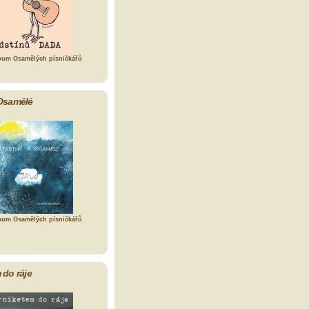
bum Osamělých písničkářů
Osamělé
bum Osamělých písničkářů
 do ráje