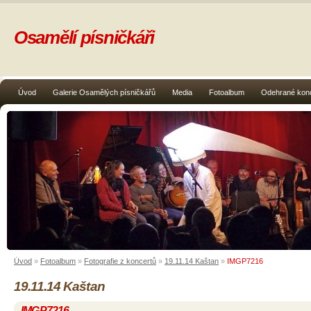
Osamělí písničkáři
Úvod
Galerie Osamělých písničkářů
Media
Fotoalbum
Odehrané kon
Úvod
»
Fotoalbum
»
Fotografie z koncertů
»
19.11.14 Kaštan
»
IMGP7216
19.11.14 Kaštan
IMGP7216