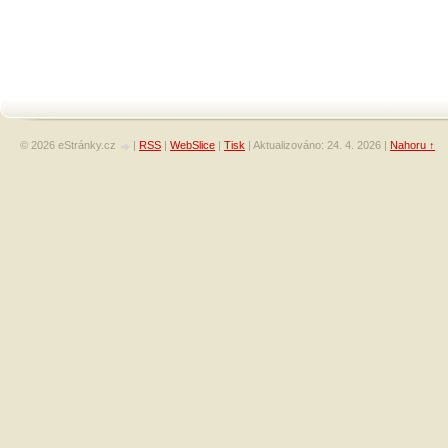
© 2026 eStránky.cz
|
RSS
|
WebSlice
|
Tisk
|
Aktualizováno: 24. 4. 2026
|
Nahoru ↑