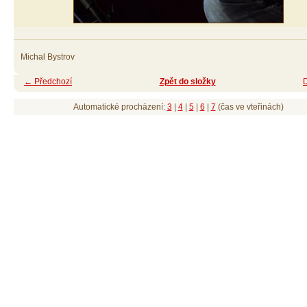
Michal Bystrov
← Předchozí
Zpět do složky
Automatické procházení:
3
|
4
|
5
|
6
|
7
(čas ve vteřinách)