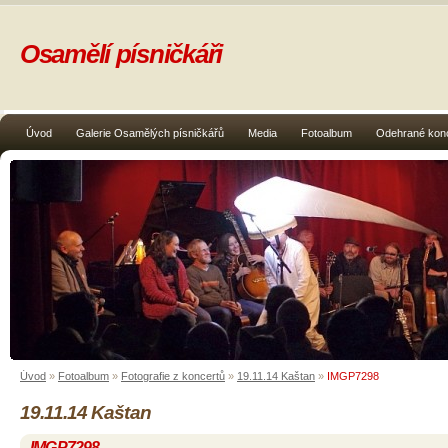
Osamělí písničkáři
Úvod
Galerie Osamělých písničkářů
Media
Fotoalbum
Odehrané kon
Úvod
»
Fotoalbum
»
Fotografie z koncertů
»
19.11.14 Kaštan
»
IMGP7298
19.11.14 Kaštan
IMGP7298