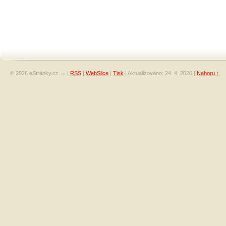
© 2026 eStránky.cz
|
RSS
|
WebSlice
|
Tisk
|
Aktualizováno: 24. 4. 2026
|
Nahoru ↑