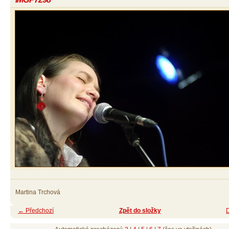
Martina Trchová
← Předchozí
Zpět do složky