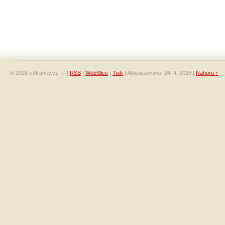
© 2026 eStránky.cz
|
RSS
|
WebSlice
|
Tisk
|
Aktualizováno: 24. 4. 2026
|
Nahoru ↑