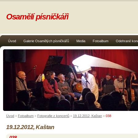
Osamělí písničkáři
Úvod
Galerie Osamělých písničkářů
Media
Fotoalbum
Odehrané kon
Úvod
»
Fotoalbum
»
Fotografie z koncertů
»
19.12.2012, Kaštan
»
038
19.12.2012, Kaštan
038