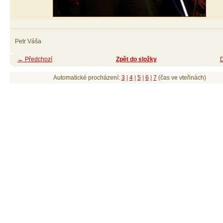
Petr Váša
← Předchozí
Zpět do složky
Automatické procházení:
3
|
4
|
5
|
6
|
7
(čas ve vteřinách)