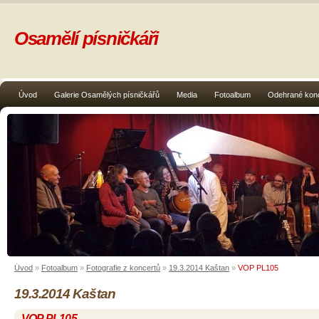
Osamělí písničkáři
Úvod
Galerie Osamělých písničkářů
Media
Fotoalbum
Odehrané kon
Úvod
»
Fotoalbum
»
Fotografie z koncertů
»
19.3.2014 Kaštan
»
VOP PL105
19.3.2014 Kaštan
VOP PL105