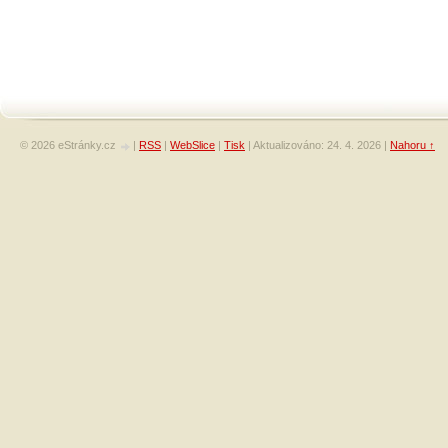
© 2026 eStránky.cz
|
RSS
|
WebSlice
|
Tisk
|
Aktualizováno: 24. 4. 2026
|
Nahoru ↑