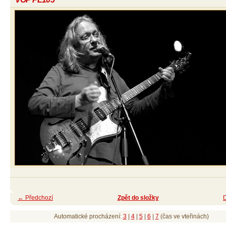
← Předchozí
Zpět do složky
Automatické procházení:
3
|
4
|
5
|
6
|
7
(čas ve vteřinách)