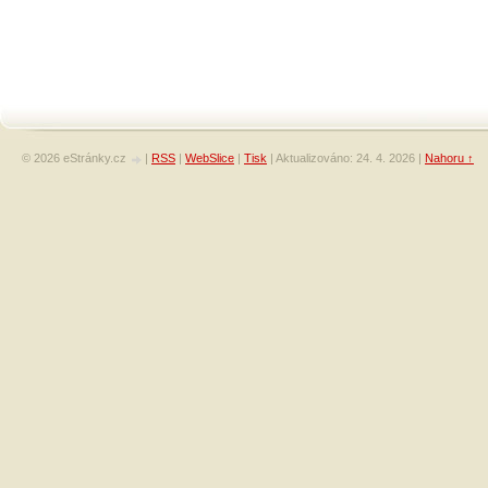
© 2026 eStránky.cz
|
RSS
|
WebSlice
|
Tisk
|
Aktualizováno: 24. 4. 2026
|
Nahoru ↑