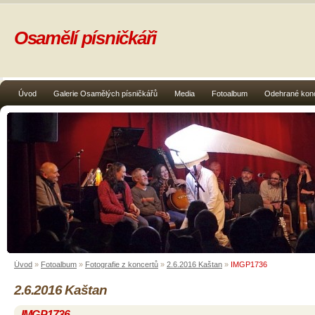
Osamělí písničkáři
Úvod
Galerie Osamělých písničkářů
Media
Fotoalbum
Odehrané kon
Úvod
»
Fotoalbum
»
Fotografie z koncertů
»
2.6.2016 Kaštan
»
IMGP1736
2.6.2016 Kaštan
IMGP1736