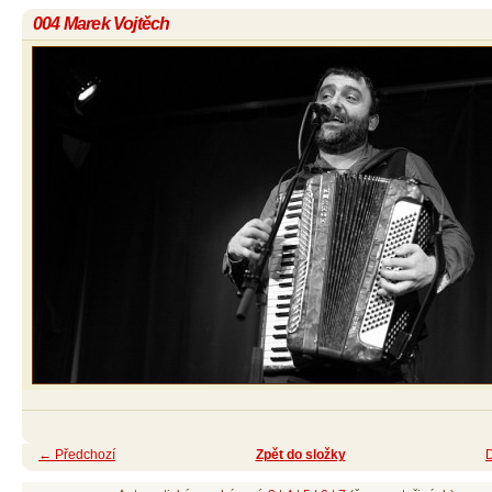
004 Marek Vojtěch
← Předchozí
Zpět do složky