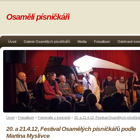
Osamělí písničkáři
Úvod
Galerie Osamělých písničkářů
Media
Fotoalbum
Odehrané kon
Úvod
»
Fotoalbum
»
Fotografie z koncertů
»
20. a 21.4.12, Festival Osamělých písničká
20. a 21.4.12, Festival Osamělých písničkářů podle
Martina Myslivce