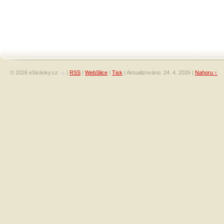
© 2026 eStránky.cz
|
RSS
|
WebSlice
|
Tisk
|
Aktualizováno: 24. 4. 2026
|
Nahoru ↑