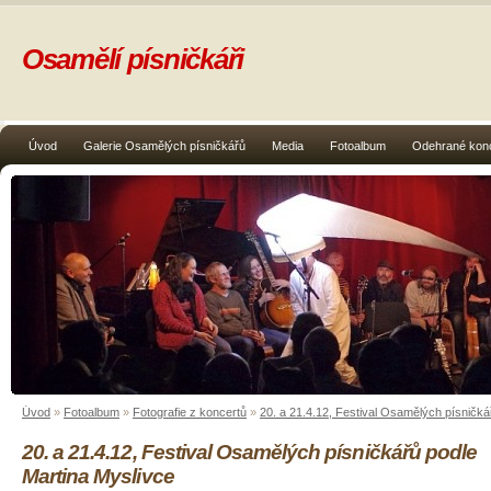
Osamělí písničkáři
Úvod
Galerie Osamělých písničkářů
Media
Fotoalbum
Odehrané kon
Úvod
»
Fotoalbum
»
Fotografie z koncertů
»
20. a 21.4.12, Festival Osamělých písničká
20. a 21.4.12, Festival Osamělých písničkářů podle
Martina Myslivce