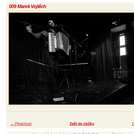
009 Marek Vojtěch
← Předchozí
Zpět do složky