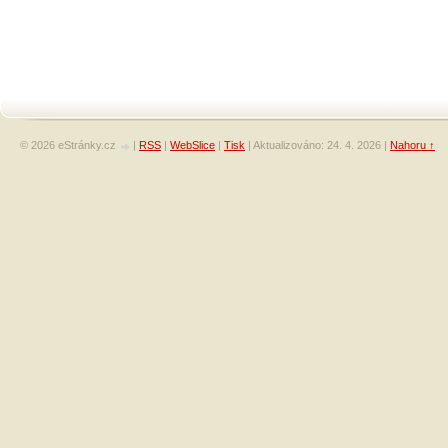
© 2026 eStránky.cz
|
RSS
|
WebSlice
|
Tisk
|
Aktualizováno: 24. 4. 2026
|
Nahoru ↑