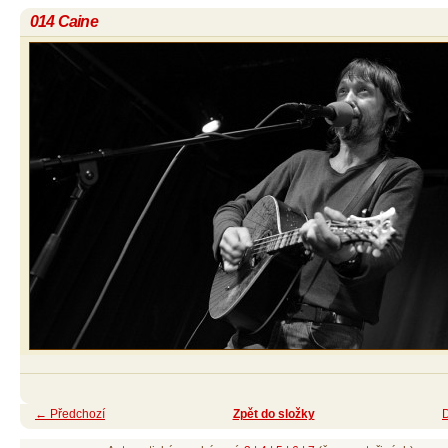
014 Caine
← Předchozí
Zpět do složky