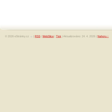
© 2026 eStránky.cz
|
RSS
|
WebSlice
|
Tisk
|
Aktualizováno: 24. 4. 2026
|
Nahoru ↑