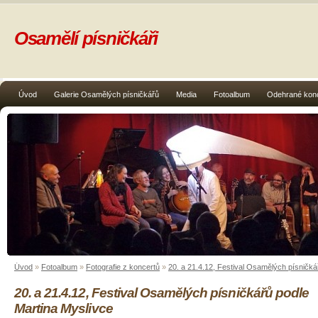
Osamělí písničkáři
Úvod
Galerie Osamělých písničkářů
Media
Fotoalbum
Odehrané kon
Úvod
»
Fotoalbum
»
Fotografie z koncertů
»
20. a 21.4.12, Festival Osamělých písničká
20. a 21.4.12, Festival Osamělých písničkářů podle
Martina Myslivce