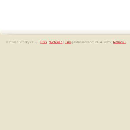
© 2026 eStránky.cz
|
RSS
|
WebSlice
|
Tisk
|
Aktualizováno: 24. 4. 2026
|
Nahoru ↑