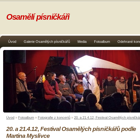
Osamělí písničkáři
Úvod
Galerie Osamělých písničkářů
Media
Fotoalbum
Odehrané kon
Úvod
»
Fotoalbum
»
Fotografie z koncertů
»
20. a 21.4.12, Festival Osamělých písničká
20. a 21.4.12, Festival Osamělých písničkářů podle
Martina Myslivce