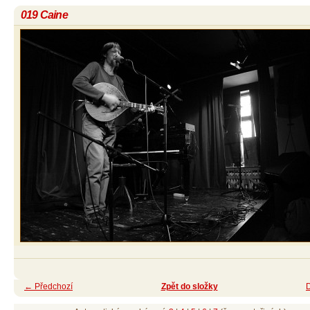
019 Caine
← Předchozí
Zpět do složky