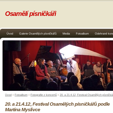
Osamělí písničkáři
Úvod
Galerie Osamělých písničkářů
Media
Fotoalbum
Odehrané kon
Úvod
»
Fotoalbum
»
Fotografie z koncertů
»
20. a 21.4.12, Festival Osamělých písničká
20. a 21.4.12, Festival Osamělých písničkářů podle
Martina Myslivce