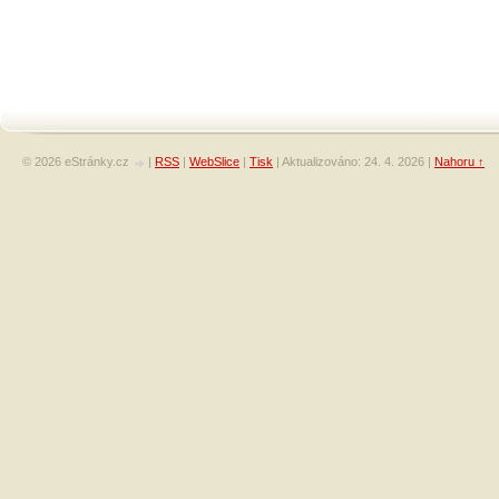
© 2026 eStránky.cz
|
RSS
|
WebSlice
|
Tisk
|
Aktualizováno: 24. 4. 2026
|
Nahoru ↑