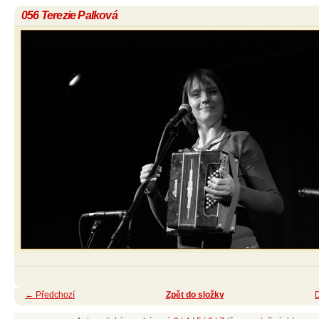
056 Terezie Palková
← Předchozí
Zpět do složky