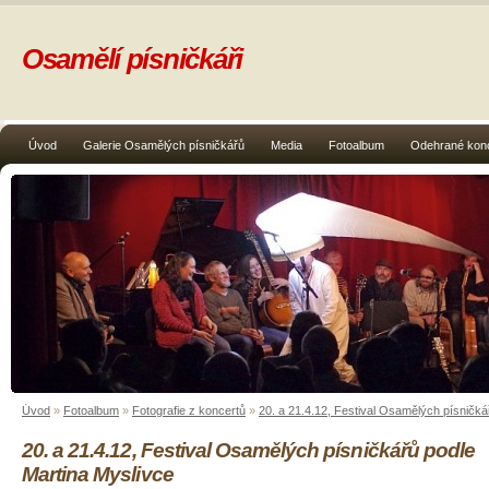
Osamělí písničkáři
Úvod
Galerie Osamělých písničkářů
Media
Fotoalbum
Odehrané kon
Úvod
»
Fotoalbum
»
Fotografie z koncertů
»
20. a 21.4.12, Festival Osamělých písničká
20. a 21.4.12, Festival Osamělých písničkářů podle
Martina Myslivce