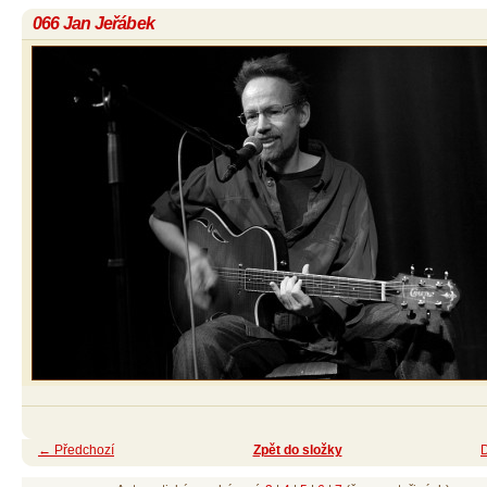
066 Jan Jeřábek
← Předchozí
Zpět do složky