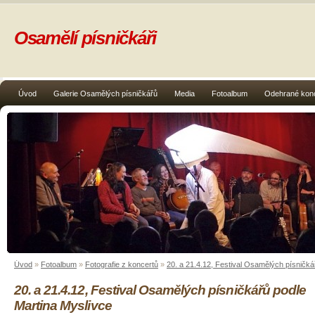
Osamělí písničkáři
Úvod
Galerie Osamělých písničkářů
Media
Fotoalbum
Odehrané kon
Úvod
»
Fotoalbum
»
Fotografie z koncertů
»
20. a 21.4.12, Festival Osamělých písničká
20. a 21.4.12, Festival Osamělých písničkářů podle
Martina Myslivce