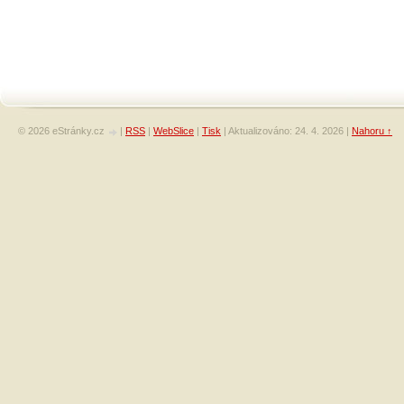
© 2026 eStránky.cz
|
RSS
|
WebSlice
|
Tisk
|
Aktualizováno: 24. 4. 2026
|
Nahoru ↑